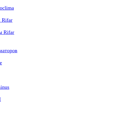
oclima
Rifar
 Rifar
диаторов
e
inus
M