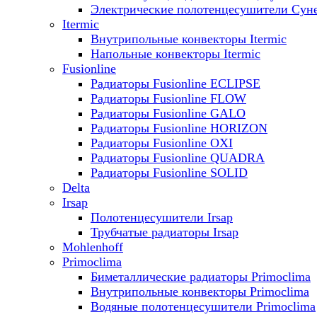
Электрические полотенцесушители Сун
Itermic
Внутрипольные конвекторы Itermic
Напольные конвекторы Itermic
Fusionline
Радиаторы Fusionline ECLIPSE
Радиаторы Fusionline FLOW
Радиаторы Fusionline GALO
Радиаторы Fusionline HORIZON
Радиаторы Fusionline OXI
Радиаторы Fusionline QUADRA
Радиаторы Fusionline SOLID
Delta
Irsap
Полотенцесушители Irsap
Трубчатые радиаторы Irsap
Mohlenhoff
Primoclima
Биметаллические радиаторы Primoclima
Внутрипольные конвекторы Primoclima
Водяные полотенцесушители Primoclima