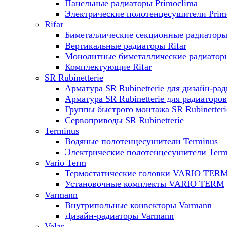
Панельные радиаторы Primoclima
Электрические полотенцесушители Prim
Rifar
Биметаллические секционные радиаторы 
Вертикальные радиаторы Rifar
Монолитные биметаллические радиаторы
Комплектующие Rifar
SR Rubinetterie
Арматура SR Rubinetterie для дизайн-ра
Арматура SR Rubinetterie для радиаторов
Группы быстрого монтажа SR Rubinetteri
Сервоприводы SR Rubinetterie
Terminus
Водяные полотенцесушители Terminus
Электрические полотенцесушители Term
Vario Term
Термостатические головки VARIO TER
Установочные комплекты VARIO TERM
Varmann
Внутрипольные конвекторы Varmann
Дизайн-радиаторы Varmann
Velar