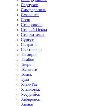
Серпухов
Симферополь
Смоленск
Сочи
Ставрополь
Старый Оскол
Стерлитамак
Сургут
Сызрань
Сыктывкар
Таганрог
Тамбов
Тверь
Тольятти
Томск
Тула
Улан-Удэ
Ульяновск
Уссурийск
Хабаровск
Химки