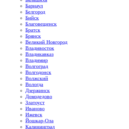
Барнаул
Белгород
Бийск
Благовещенск
Братск
Брянск
Великий Новгород
Владивосток
Владикавказ
Владимир
Волгоград
Волгодонск
Волжский
Вологда
Дзержинск
Домодедово
Златоуст
Иваново
Ижевск
Йошкар-Ола
Калининград