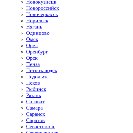
Новокузнецк
Новороссийск
Новочеркасск
Норильск
Нягань
Одинцово
Омск
Орел
Оренбург
Орск
Пенза
Петрозаводск
Подольск
Псков
Рыбинск
Рязань
Салават
Самара
Саранск
Саратов
Севастополь
Северодвинск