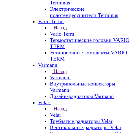
Terminus
Электрические
полотенцесушители Terminus
Vario Term
Назад
Vario Term
Термостатические головки VARIO
TERM
Установочные комплекты VARIO
TERM
Varmann
Назад
Varmann
Внутрипольные конвекторы
Varmann
Дизайн-радиаторы Varmann
Velar
Назад
Velar
Трубчатые радиаторы Velar
Вертикальные радиаторы Velar