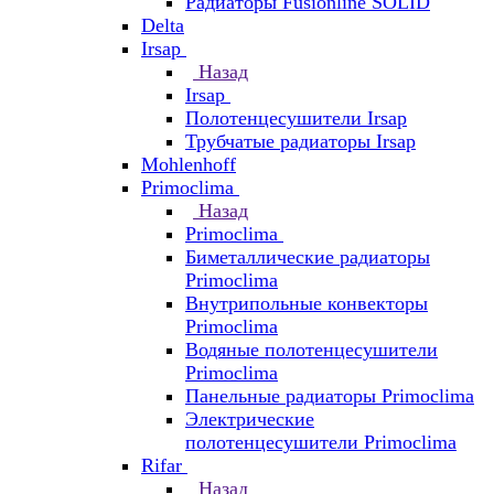
Радиаторы Fusionline SOLID
Delta
Irsap
Назад
Irsap
Полотенцесушители Irsap
Трубчатые радиаторы Irsap
Mohlenhoff
Primoclima
Назад
Primoclima
Биметаллические радиаторы
Primoclima
Внутрипольные конвекторы
Primoclima
Водяные полотенцесушители
Primoclima
Панельные радиаторы Primoclima
Электрические
полотенцесушители Primoclima
Rifar
Назад