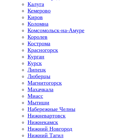
Калуга
Кемерово
Киров
Коломна
Комсомольск-на-Амуре
Королев
Кострома
Красногорск
Курган
Курск
Липецк
Люберцы
Магнитогорск
Махачкала
Миасс
Мытищи
Набережные Челны
Нижневартовск
Нижнекамск
Нижний Новгород
Нижний Тагил