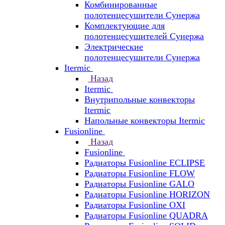
Комбинированные
полотенцесушители Сунержа
Комплектующие для
полотенцесушителей Сунержа
Электрические
полотенцесушители Сунержа
Itermic
Назад
Itermic
Внутрипольные конвекторы
Itermic
Напольные конвекторы Itermic
Fusionline
Назад
Fusionline
Радиаторы Fusionline ECLIPSE
Радиаторы Fusionline FLOW
Радиаторы Fusionline GALO
Радиаторы Fusionline HORIZON
Радиаторы Fusionline OXI
Радиаторы Fusionline QUADRA