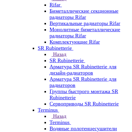
Rifar
Биметаллические секционные
радиаторы Rifar
Вертикальные радиаторы Rifar
Монолитные биметаллические
радиаторы Rifar
Комплектующие Rifar
SR Rubinetterie
Назад
SR Rubinetterie
Арматура SR Rubinetterie для
дизайн-радиаторов
Арматура SR Rubinetterie для
радиаторов
Группы быстрого монтажа SR
Rubinetterie
Сервоприводы SR Rubinetterie
Terminus
Назад
Terminus
Водяные полотенцесушители