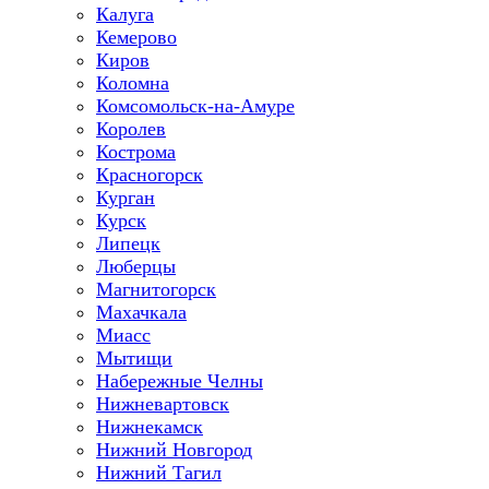
Калуга
Кемерово
Киров
Коломна
Комсомольск-на-Амуре
Королев
Кострома
Красногорск
Курган
Курск
Липецк
Люберцы
Магнитогорск
Махачкала
Миасс
Мытищи
Набережные Челны
Нижневартовск
Нижнекамск
Нижний Новгород
Нижний Тагил