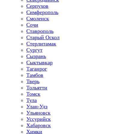
Серпухов
Симферополь
Смоленск
Сочи
Ставрополь
Старый Оскол
Стерлитамак
Сургут
Сызрань
Сыктывкар
Таганрог
Тамбов
Тверь
Тольятти
Томск
Тула
Улан-Удэ
Ульяновск
Уссурийск
Хабаровск
Химки