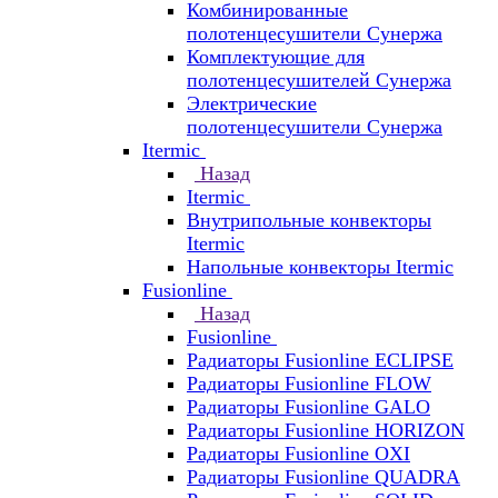
Комбинированные
полотенцесушители Сунержа
Комплектующие для
полотенцесушителей Сунержа
Электрические
полотенцесушители Сунержа
Itermic
Назад
Itermic
Внутрипольные конвекторы
Itermic
Напольные конвекторы Itermic
Fusionline
Назад
Fusionline
Радиаторы Fusionline ECLIPSE
Радиаторы Fusionline FLOW
Радиаторы Fusionline GALO
Радиаторы Fusionline HORIZON
Радиаторы Fusionline OXI
Радиаторы Fusionline QUADRA