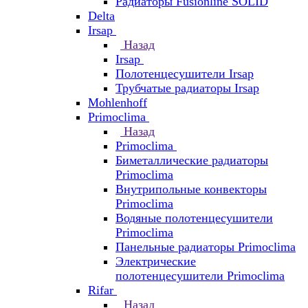
Радиаторы Fusionline SOLID
Delta
Irsap
Назад
Irsap
Полотенцесушители Irsap
Трубчатые радиаторы Irsap
Mohlenhoff
Primoclima
Назад
Primoclima
Биметаллические радиаторы
Primoclima
Внутрипольные конвекторы
Primoclima
Водяные полотенцесушители
Primoclima
Панельные радиаторы Primoclima
Электрические
полотенцесушители Primoclima
Rifar
Назад