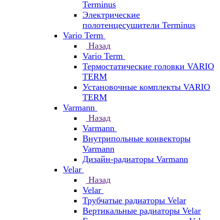
Terminus
Электрические
полотенцесушители Terminus
Vario Term
Назад
Vario Term
Термостатические головки VARIO
TERM
Установочные комплекты VARIO
TERM
Varmann
Назад
Varmann
Внутрипольные конвекторы
Varmann
Дизайн-радиаторы Varmann
Velar
Назад
Velar
Трубчатые радиаторы Velar
Вертикальные радиаторы Velar