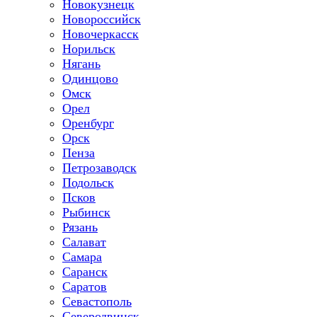
Новокузнецк
Новороссийск
Новочеркасск
Норильск
Нягань
Одинцово
Омск
Орел
Оренбург
Орск
Пенза
Петрозаводск
Подольск
Псков
Рыбинск
Рязань
Салават
Самара
Саранск
Саратов
Севастополь
Северодвинск