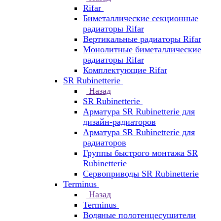
Rifar
Биметаллические секционные
радиаторы Rifar
Вертикальные радиаторы Rifar
Монолитные биметаллические
радиаторы Rifar
Комплектующие Rifar
SR Rubinetterie
Назад
SR Rubinetterie
Арматура SR Rubinetterie для
дизайн-радиаторов
Арматура SR Rubinetterie для
радиаторов
Группы быстрого монтажа SR
Rubinetterie
Сервоприводы SR Rubinetterie
Terminus
Назад
Terminus
Водяные полотенцесушители