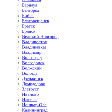
Барнаул
Белгород
Бийск
Благовещенск
Братск
Брянск
Великий Новгород
Владивосток
Владикавказ
Владимир
Волгоград
Волгодонск
Волжский
Вологда
Дзержинск
Домодедово
Златоуст
Иваново
Ижевск
Йошкар-Ола
Калининград