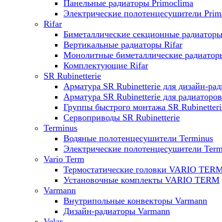
Панельные радиаторы Primoclima
Электрические полотенцесушители Prim
Rifar
Биметаллические секционные радиаторы 
Вертикальные радиаторы Rifar
Монолитные биметаллические радиаторы
Комплектующие Rifar
SR Rubinetterie
Арматура SR Rubinetterie для дизайн-ра
Арматура SR Rubinetterie для радиаторов
Группы быстрого монтажа SR Rubinetteri
Сервоприводы SR Rubinetterie
Terminus
Водяные полотенцесушители Terminus
Электрические полотенцесушители Term
Vario Term
Термостатические головки VARIO TER
Установочные комплекты VARIO TERM
Varmann
Внутрипольные конвекторы Varmann
Дизайн-радиаторы Varmann
Velar