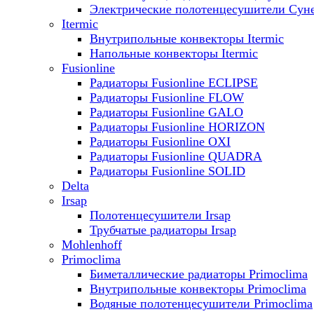
Электрические полотенцесушители Сун
Itermic
Внутрипольные конвекторы Itermic
Напольные конвекторы Itermic
Fusionline
Радиаторы Fusionline ECLIPSE
Радиаторы Fusionline FLOW
Радиаторы Fusionline GALO
Радиаторы Fusionline HORIZON
Радиаторы Fusionline OXI
Радиаторы Fusionline QUADRA
Радиаторы Fusionline SOLID
Delta
Irsap
Полотенцесушители Irsap
Трубчатые радиаторы Irsap
Mohlenhoff
Primoclima
Биметаллические радиаторы Primoclima
Внутрипольные конвекторы Primoclima
Водяные полотенцесушители Primoclima