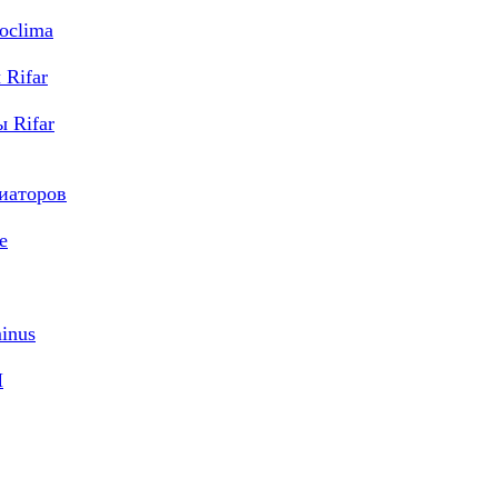
oclima
Rifar
 Rifar
диаторов
e
inus
M