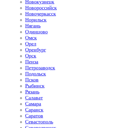
Новокузнецк
Новороссийск
Новочеркасск
Норильск
Нягань
Одинцово
Омск
Орел
Оренбург
Орск
Пенза
Петрозаводск
Подольск
Псков
Рыбинск
Рязань
Салават
Самара
Саранск
Саратов
Севастополь
Северодвинск