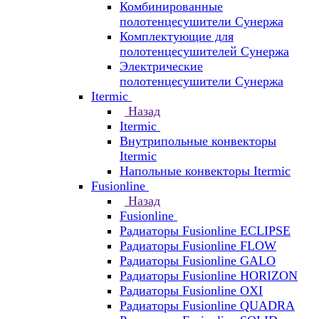
Комбинированные
полотенцесушители Сунержа
Комплектующие для
полотенцесушителей Сунержа
Электрические
полотенцесушители Сунержа
Itermic
Назад
Itermic
Внутрипольные конвекторы
Itermic
Напольные конвекторы Itermic
Fusionline
Назад
Fusionline
Радиаторы Fusionline ECLIPSE
Радиаторы Fusionline FLOW
Радиаторы Fusionline GALO
Радиаторы Fusionline HORIZON
Радиаторы Fusionline OXI
Радиаторы Fusionline QUADRA