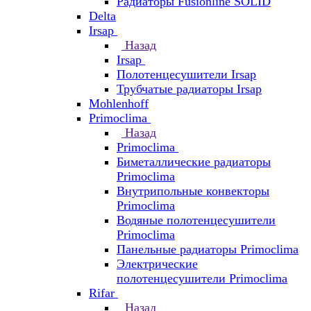
Радиаторы Fusionline SOLID
Delta
Irsap
Назад
Irsap
Полотенцесушители Irsap
Трубчатые радиаторы Irsap
Mohlenhoff
Primoclima
Назад
Primoclima
Биметаллические радиаторы
Primoclima
Внутрипольные конвекторы
Primoclima
Водяные полотенцесушители
Primoclima
Панельные радиаторы Primoclima
Электрические
полотенцесушители Primoclima
Rifar
Назад