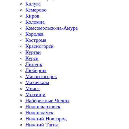
Калуга
Кемерово
Киров
Коломна
Комсомольск-на-Амуре
Королев
Кострома
Красногорск
Курган
Курск
Липецк
Люберцы
Магнитогорск
Махачкала
Миасс
Мытищи
Набережные Челны
Нижневартовск
Нижнекамск
Нижний Новгород
Нижний Тагил