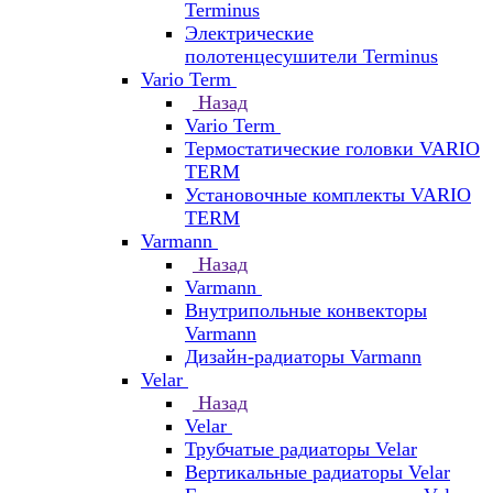
Terminus
Электрические
полотенцесушители Terminus
Vario Term
Назад
Vario Term
Термостатические головки VARIO
TERM
Установочные комплекты VARIO
TERM
Varmann
Назад
Varmann
Внутрипольные конвекторы
Varmann
Дизайн-радиаторы Varmann
Velar
Назад
Velar
Трубчатые радиаторы Velar
Вертикальные радиаторы Velar