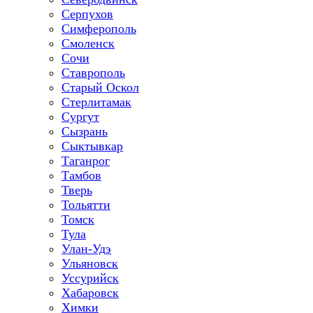
Серпухов
Симферополь
Смоленск
Сочи
Ставрополь
Старый Оскол
Стерлитамак
Сургут
Сызрань
Сыктывкар
Таганрог
Тамбов
Тверь
Тольятти
Томск
Тула
Улан-Удэ
Ульяновск
Уссурийск
Хабаровск
Химки