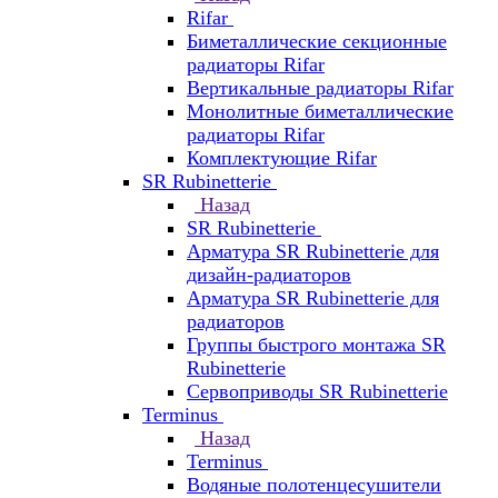
Rifar
Биметаллические секционные
радиаторы Rifar
Вертикальные радиаторы Rifar
Монолитные биметаллические
радиаторы Rifar
Комплектующие Rifar
SR Rubinetterie
Назад
SR Rubinetterie
Арматура SR Rubinetterie для
дизайн-радиаторов
Арматура SR Rubinetterie для
радиаторов
Группы быстрого монтажа SR
Rubinetterie
Сервоприводы SR Rubinetterie
Terminus
Назад
Terminus
Водяные полотенцесушители