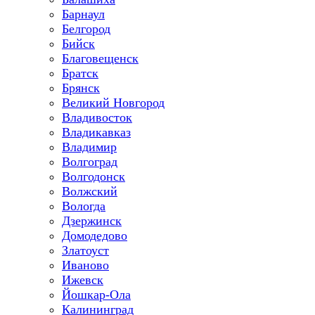
Барнаул
Белгород
Бийск
Благовещенск
Братск
Брянск
Великий Новгород
Владивосток
Владикавказ
Владимир
Волгоград
Волгодонск
Волжский
Вологда
Дзержинск
Домодедово
Златоуст
Иваново
Ижевск
Йошкар-Ола
Калининград