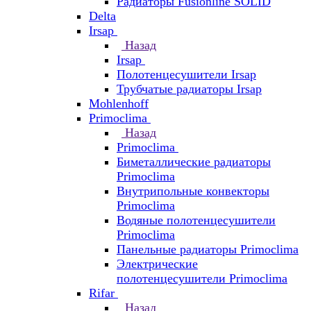
Радиаторы Fusionline SOLID
Delta
Irsap
Назад
Irsap
Полотенцесушители Irsap
Трубчатые радиаторы Irsap
Mohlenhoff
Primoclima
Назад
Primoclima
Биметаллические радиаторы
Primoclima
Внутрипольные конвекторы
Primoclima
Водяные полотенцесушители
Primoclima
Панельные радиаторы Primoclima
Электрические
полотенцесушители Primoclima
Rifar
Назад