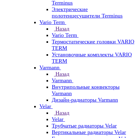
Terminus
Электрические
полотенцесушители Terminus
Vario Term
Назад
Vario Term
Термостатические головки VARIO
TERM
Установочные комплекты VARIO
TERM
Varmann
Назад
Varmann
Внутрипольные конвекторы
Varmann
Дизайн-радиаторы Varmann
Velar
Назад
Velar
Трубчатые радиаторы Velar
Вертикальные радиаторы Velar