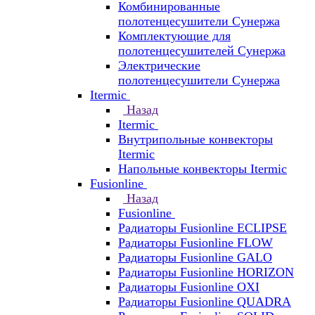
Комбинированные
полотенцесушители Сунержа
Комплектующие для
полотенцесушителей Сунержа
Электрические
полотенцесушители Сунержа
Itermic
Назад
Itermic
Внутрипольные конвекторы
Itermic
Напольные конвекторы Itermic
Fusionline
Назад
Fusionline
Радиаторы Fusionline ECLIPSE
Радиаторы Fusionline FLOW
Радиаторы Fusionline GALO
Радиаторы Fusionline HORIZON
Радиаторы Fusionline OXI
Радиаторы Fusionline QUADRA