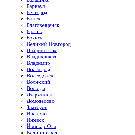
Барнаул
Белгород
Бийск
Благовещенск
Братск
Брянск
Великий Новгород
Владивосток
Владикавказ
Владимир
Волгоград
Волгодонск
Волжский
Вологда
Дзержинск
Домодедово
Златоуст
Иваново
Ижевск
Йошкар-Ола
Калининград