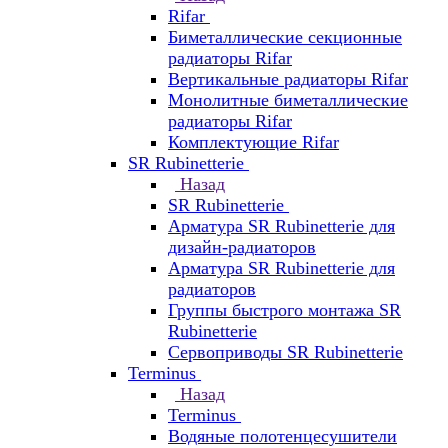
Rifar
Биметаллические секционные
радиаторы Rifar
Вертикальные радиаторы Rifar
Монолитные биметаллические
радиаторы Rifar
Комплектующие Rifar
SR Rubinetterie
Назад
SR Rubinetterie
Арматура SR Rubinetterie для
дизайн-радиаторов
Арматура SR Rubinetterie для
радиаторов
Группы быстрого монтажа SR
Rubinetterie
Сервоприводы SR Rubinetterie
Terminus
Назад
Terminus
Водяные полотенцесушители