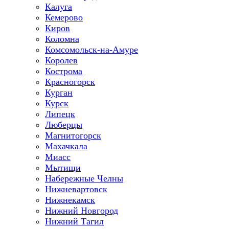
Калуга
Кемерово
Киров
Коломна
Комсомольск-на-Амуре
Королев
Кострома
Красногорск
Курган
Курск
Липецк
Люберцы
Магнитогорск
Махачкала
Миасс
Мытищи
Набережные Челны
Нижневартовск
Нижнекамск
Нижний Новгород
Нижний Тагил