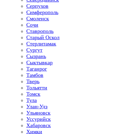
Серпухов
Симферополь
Смоленск
Сочи
Ставрополь
Старый Оскол
Стерлитамак
Сургут
Сызрань
Сыктывкар
Таганрог
Тамбов
Тверь
Тольятти
Томск
Тула
Улан-Удэ
Ульяновск
Уссурийск
Хабаровск
Химки