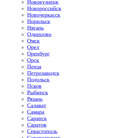
Новокузнецк
Новороссийск
Новочеркасск
Норильск
Нягань
Одинцово
Омск
Орел
Оренбург
Орск
Пенза
Петрозаводск
Подольск
Псков
Рыбинск
Рязань
Салават
Самара
Саранск
Саратов
Севастополь
Северодвинск