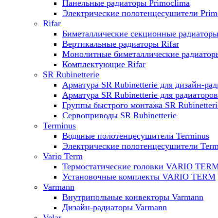
Панельные радиаторы Primoclima
Электрические полотенцесушители Prim
Rifar
Биметаллические секционные радиаторы 
Вертикальные радиаторы Rifar
Монолитные биметаллические радиаторы
Комплектующие Rifar
SR Rubinetterie
Арматура SR Rubinetterie для дизайн-ра
Арматура SR Rubinetterie для радиаторов
Группы быстрого монтажа SR Rubinetteri
Сервоприводы SR Rubinetterie
Terminus
Водяные полотенцесушители Terminus
Электрические полотенцесушители Term
Vario Term
Термостатические головки VARIO TER
Установочные комплекты VARIO TERM
Varmann
Внутрипольные конвекторы Varmann
Дизайн-радиаторы Varmann
Velar