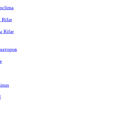
oclima
Rifar
 Rifar
диаторов
e
inus
M