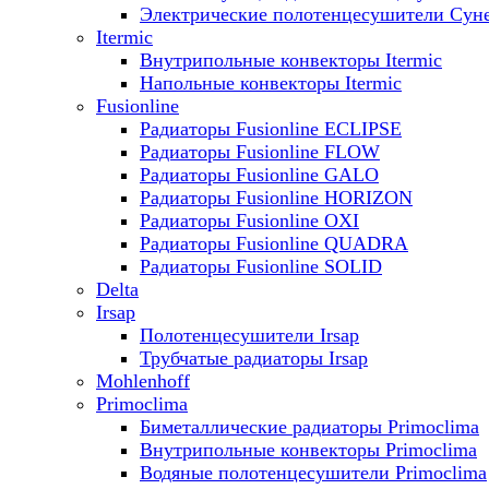
Электрические полотенцесушители Сун
Itermic
Внутрипольные конвекторы Itermic
Напольные конвекторы Itermic
Fusionline
Радиаторы Fusionline ECLIPSE
Радиаторы Fusionline FLOW
Радиаторы Fusionline GALO
Радиаторы Fusionline HORIZON
Радиаторы Fusionline OXI
Радиаторы Fusionline QUADRA
Радиаторы Fusionline SOLID
Delta
Irsap
Полотенцесушители Irsap
Трубчатые радиаторы Irsap
Mohlenhoff
Primoclima
Биметаллические радиаторы Primoclima
Внутрипольные конвекторы Primoclima
Водяные полотенцесушители Primoclima