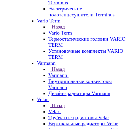
Terminus
Электрические
полотенцесушители Terminus
Vario Term
Назад
Vario Term
Термостатические головки VARIO
TERM
Установочные комплекты VARIO
TERM
Varmann
Назад
Varmann
Внутрипольные конвекторы
Varmann
Дизайн-радиаторы Varmann
Velar
Назад
Velar
Трубчатые радиаторы Velar
Вертикальные радиаторы Velar