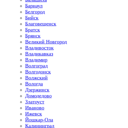
Барнаул
Белгород
Бийск
Благовещенск
Братск
Брянск
Великий Новгород
Владивосток
Владикавказ
Владимир
Волгоград
Волгодонск
Волжский
Вологда
Дзержинск
Домодедово
Златоуст
Иваново
Ижевск
Йошкар-Ола
Калининград