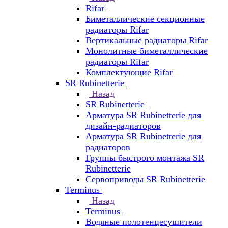
Rifar
Биметаллические секционные
радиаторы Rifar
Вертикальные радиаторы Rifar
Монолитные биметаллические
радиаторы Rifar
Комплектующие Rifar
SR Rubinetterie
Назад
SR Rubinetterie
Арматура SR Rubinetterie для
дизайн-радиаторов
Арматура SR Rubinetterie для
радиаторов
Группы быстрого монтажа SR
Rubinetterie
Сервоприводы SR Rubinetterie
Terminus
Назад
Terminus
Водяные полотенцесушители