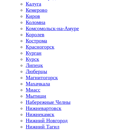
Калуга
Кемерово
Киров
Коломна
Комсомольск-на-Амуре
Королев
Кострома
Красногорск
Курган
Курск
Липецк
Люберцы
Магнитогорск
Махачкала
Миасс
Мытищи
Набережные Челны
Нижневартовск
Нижнекамск
Нижний Новгород
Нижний Тагил