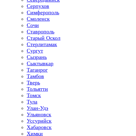
Серпухов
Симферополь
Смоленск
Сочи
Ставрополь
Старый Оскол
Стерлитамак
Сургут
Сызрань
Сыктывкар
Таганрог
Тамбов
Тверь
Тольятти
Томск
Тула
Улан-Удэ
Ульяновск
Уссурийск
Хабаровск
Химки