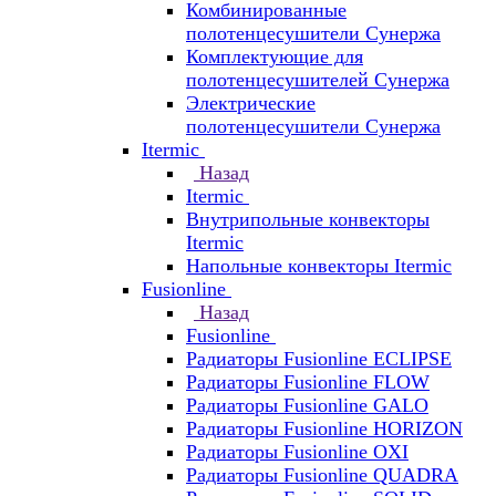
Комбинированные
полотенцесушители Сунержа
Комплектующие для
полотенцесушителей Сунержа
Электрические
полотенцесушители Сунержа
Itermic
Назад
Itermic
Внутрипольные конвекторы
Itermic
Напольные конвекторы Itermic
Fusionline
Назад
Fusionline
Радиаторы Fusionline ECLIPSE
Радиаторы Fusionline FLOW
Радиаторы Fusionline GALO
Радиаторы Fusionline HORIZON
Радиаторы Fusionline OXI
Радиаторы Fusionline QUADRA