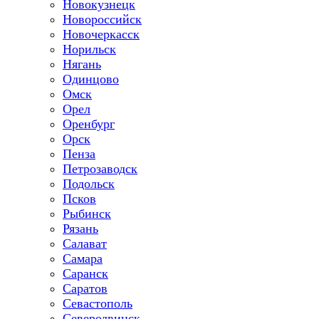
Новокузнецк
Новороссийск
Новочеркасск
Норильск
Нягань
Одинцово
Омск
Орел
Оренбург
Орск
Пенза
Петрозаводск
Подольск
Псков
Рыбинск
Рязань
Салават
Самара
Саранск
Саратов
Севастополь
Северодвинск