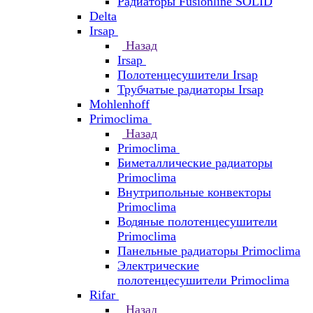
Радиаторы Fusionline SOLID
Delta
Irsap
Назад
Irsap
Полотенцесушители Irsap
Трубчатые радиаторы Irsap
Mohlenhoff
Primoclima
Назад
Primoclima
Биметаллические радиаторы
Primoclima
Внутрипольные конвекторы
Primoclima
Водяные полотенцесушители
Primoclima
Панельные радиаторы Primoclima
Электрические
полотенцесушители Primoclima
Rifar
Назад