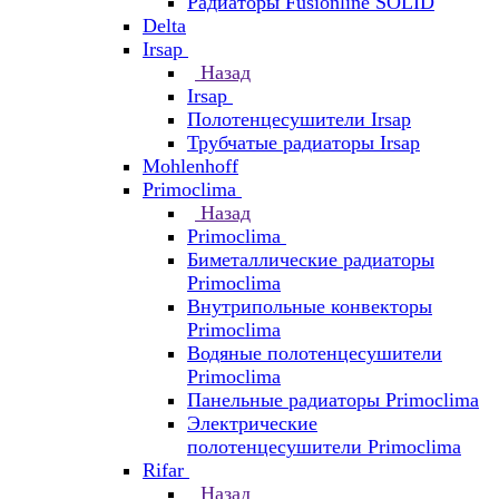
Радиаторы Fusionline SOLID
Delta
Irsap
Назад
Irsap
Полотенцесушители Irsap
Трубчатые радиаторы Irsap
Mohlenhoff
Primoclima
Назад
Primoclima
Биметаллические радиаторы
Primoclima
Внутрипольные конвекторы
Primoclima
Водяные полотенцесушители
Primoclima
Панельные радиаторы Primoclima
Электрические
полотенцесушители Primoclima
Rifar
Назад