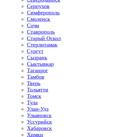
Серпухов
Симферополь
Смоленск
Сочи
Ставрополь
Старый Оскол
Стерлитамак
Сургут
Сызрань
Сыктывкар
Таганрог
Тамбов
Тверь
Тольятти
Томск
Тула
Улан-Удэ
Ульяновск
Уссурийск
Хабаровск
Химки