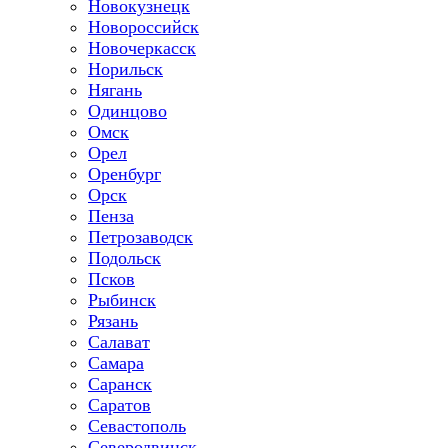
Новокузнецк
Новороссийск
Новочеркасск
Норильск
Нягань
Одинцово
Омск
Орел
Оренбург
Орск
Пенза
Петрозаводск
Подольск
Псков
Рыбинск
Рязань
Салават
Самара
Саранск
Саратов
Севастополь
Северодвинск