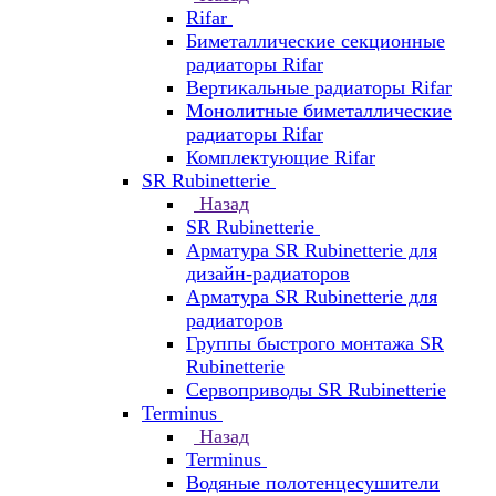
Rifar
Биметаллические секционные
радиаторы Rifar
Вертикальные радиаторы Rifar
Монолитные биметаллические
радиаторы Rifar
Комплектующие Rifar
SR Rubinetterie
Назад
SR Rubinetterie
Арматура SR Rubinetterie для
дизайн-радиаторов
Арматура SR Rubinetterie для
радиаторов
Группы быстрого монтажа SR
Rubinetterie
Сервоприводы SR Rubinetterie
Terminus
Назад
Terminus
Водяные полотенцесушители