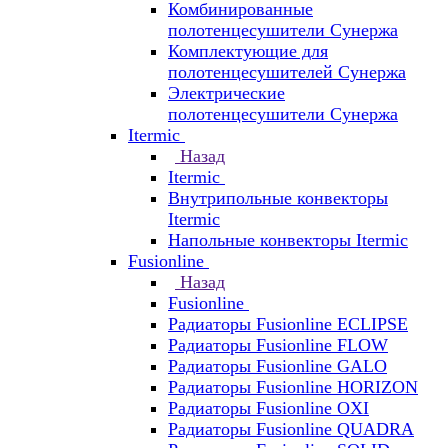
Комбинированные
полотенцесушители Сунержа
Комплектующие для
полотенцесушителей Сунержа
Электрические
полотенцесушители Сунержа
Itermic
Назад
Itermic
Внутрипольные конвекторы
Itermic
Напольные конвекторы Itermic
Fusionline
Назад
Fusionline
Радиаторы Fusionline ECLIPSE
Радиаторы Fusionline FLOW
Радиаторы Fusionline GALO
Радиаторы Fusionline HORIZON
Радиаторы Fusionline OXI
Радиаторы Fusionline QUADRA