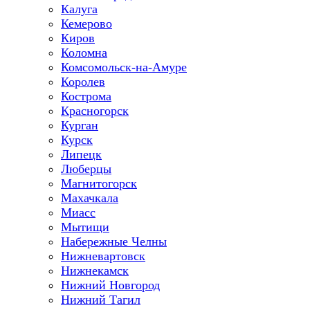
Калуга
Кемерово
Киров
Коломна
Комсомольск-на-Амуре
Королев
Кострома
Красногорск
Курган
Курск
Липецк
Люберцы
Магнитогорск
Махачкала
Миасс
Мытищи
Набережные Челны
Нижневартовск
Нижнекамск
Нижний Новгород
Нижний Тагил