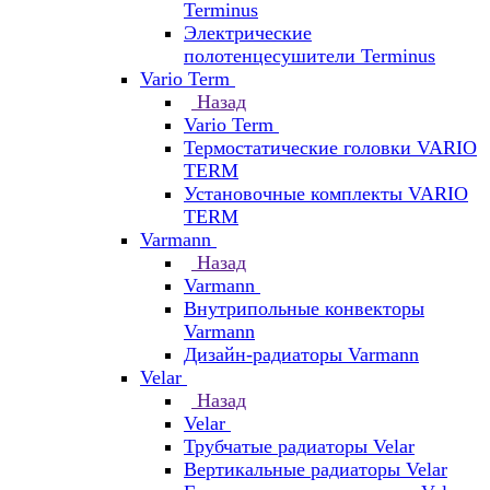
Terminus
Электрические
полотенцесушители Terminus
Vario Term
Назад
Vario Term
Термостатические головки VARIO
TERM
Установочные комплекты VARIO
TERM
Varmann
Назад
Varmann
Внутрипольные конвекторы
Varmann
Дизайн-радиаторы Varmann
Velar
Назад
Velar
Трубчатые радиаторы Velar
Вертикальные радиаторы Velar