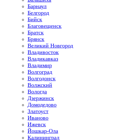
Барнаул
Белгород
Бийск
Благовещенск
Братск
Брянск
Великий Новгород
Владивосток
Владикавказ
Владимир
Волгоград
Волгодонск
Волжский
Вологда
Дзержинск
Домодедово
Златоуст
Иваново
Ижевск
Йошкар-Ола
Калининград