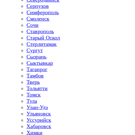
Серпухов
Симферополь
Смоленск
Сочи
Ставрополь
Старый Оскол
Стерлитамак
Сургут
Сызрань
Сыктывкар
Таганрог
Тамбов
Тверь
Тольятти
Томск
Тула
Улан-Удэ
Ульяновск
Уссурийск
Хабаровск
Химки