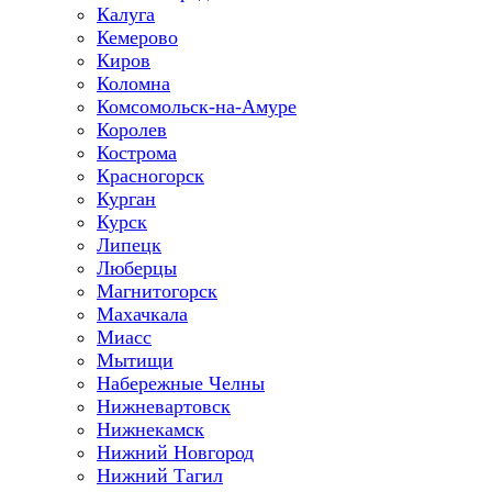
Калуга
Кемерово
Киров
Коломна
Комсомольск-на-Амуре
Королев
Кострома
Красногорск
Курган
Курск
Липецк
Люберцы
Магнитогорск
Махачкала
Миасс
Мытищи
Набережные Челны
Нижневартовск
Нижнекамск
Нижний Новгород
Нижний Тагил