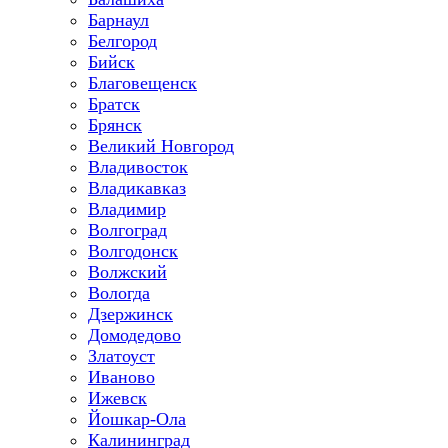
Барнаул
Белгород
Бийск
Благовещенск
Братск
Брянск
Великий Новгород
Владивосток
Владикавказ
Владимир
Волгоград
Волгодонск
Волжский
Вологда
Дзержинск
Домодедово
Златоуст
Иваново
Ижевск
Йошкар-Ола
Калининград