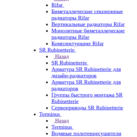
Rifar
Биметаллические секционные
радиаторы Rifar
Вертикальные радиаторы Rifar
Монолитные биметаллические
радиаторы Rifar
Комплектующие Rifar
SR Rubinetterie
Назад
SR Rubinetterie
Арматура SR Rubinetterie для
дизайн-радиаторов
Арматура SR Rubinetterie для
радиаторов
Группы быстрого монтажа SR
Rubinetterie
Сервоприводы SR Rubinetterie
Terminus
Назад
Terminus
Водяные полотенцесушители