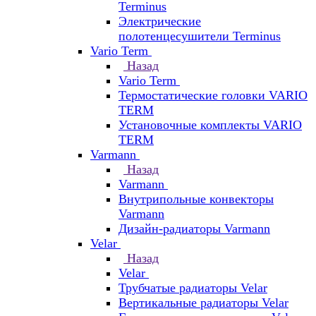
Terminus
Электрические
полотенцесушители Terminus
Vario Term
Назад
Vario Term
Термостатические головки VARIO
TERM
Установочные комплекты VARIO
TERM
Varmann
Назад
Varmann
Внутрипольные конвекторы
Varmann
Дизайн-радиаторы Varmann
Velar
Назад
Velar
Трубчатые радиаторы Velar
Вертикальные радиаторы Velar