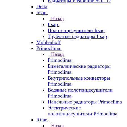
Радиаторы Fusionline SOLID
Delta
Irsap
Назад
Irsap
Полотенцесушители Irsap
Трубчатые радиаторы Irsap
Mohlenhoff
Primoclima
Назад
Primoclima
Биметаллические радиаторы
Primoclima
Внутрипольные конвекторы
Primoclima
Водяные полотенцесушители
Primoclima
Панельные радиаторы Primoclima
Электрические
полотенцесушители Primoclima
Rifar
Назад