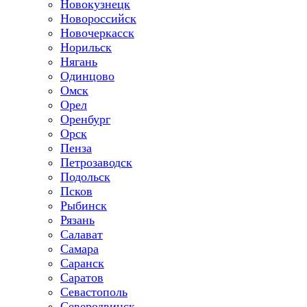
Новокузнецк
Новороссийск
Новочеркасск
Норильск
Нягань
Одинцово
Омск
Орел
Оренбург
Орск
Пенза
Петрозаводск
Подольск
Псков
Рыбинск
Рязань
Салават
Самара
Саранск
Саратов
Севастополь
Северодвинск