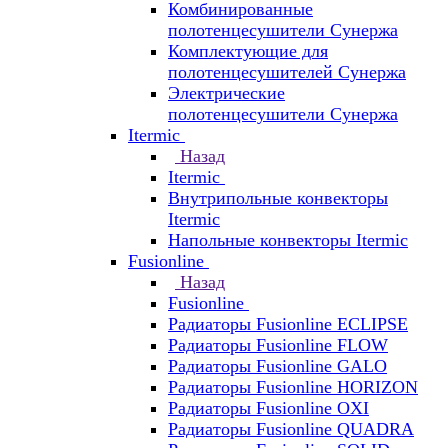
Комбинированные
полотенцесушители Сунержа
Комплектующие для
полотенцесушителей Сунержа
Электрические
полотенцесушители Сунержа
Itermic
Назад
Itermic
Внутрипольные конвекторы
Itermic
Напольные конвекторы Itermic
Fusionline
Назад
Fusionline
Радиаторы Fusionline ECLIPSE
Радиаторы Fusionline FLOW
Радиаторы Fusionline GALO
Радиаторы Fusionline HORIZON
Радиаторы Fusionline OXI
Радиаторы Fusionline QUADRA