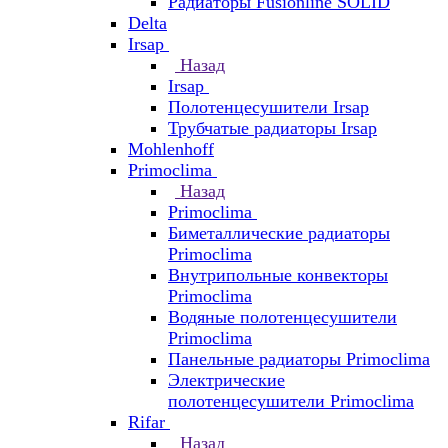
Радиаторы Fusionline SOLID
Delta
Irsap
Назад
Irsap
Полотенцесушители Irsap
Трубчатые радиаторы Irsap
Mohlenhoff
Primoclima
Назад
Primoclima
Биметаллические радиаторы
Primoclima
Внутрипольные конвекторы
Primoclima
Водяные полотенцесушители
Primoclima
Панельные радиаторы Primoclima
Электрические
полотенцесушители Primoclima
Rifar
Назад