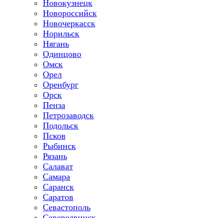
Новокузнецк
Новороссийск
Новочеркасск
Норильск
Нягань
Одинцово
Омск
Орел
Оренбург
Орск
Пенза
Петрозаводск
Подольск
Псков
Рыбинск
Рязань
Салават
Самара
Саранск
Саратов
Севастополь
Северодвинск