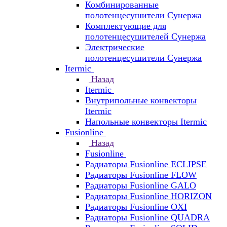
Комбинированные
полотенцесушители Сунержа
Комплектующие для
полотенцесушителей Сунержа
Электрические
полотенцесушители Сунержа
Itermic
Назад
Itermic
Внутрипольные конвекторы
Itermic
Напольные конвекторы Itermic
Fusionline
Назад
Fusionline
Радиаторы Fusionline ECLIPSE
Радиаторы Fusionline FLOW
Радиаторы Fusionline GALO
Радиаторы Fusionline HORIZON
Радиаторы Fusionline OXI
Радиаторы Fusionline QUADRA