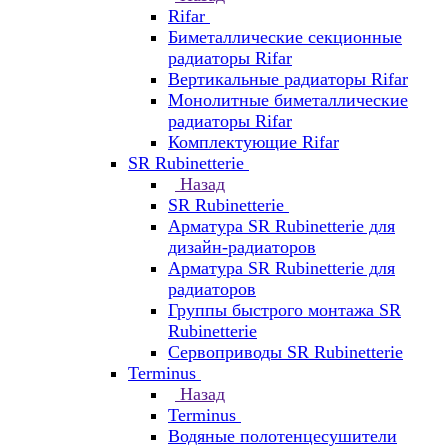
Rifar
Биметаллические секционные
радиаторы Rifar
Вертикальные радиаторы Rifar
Монолитные биметаллические
радиаторы Rifar
Комплектующие Rifar
SR Rubinetterie
Назад
SR Rubinetterie
Арматура SR Rubinetterie для
дизайн-радиаторов
Арматура SR Rubinetterie для
радиаторов
Группы быстрого монтажа SR
Rubinetterie
Сервоприводы SR Rubinetterie
Terminus
Назад
Terminus
Водяные полотенцесушители