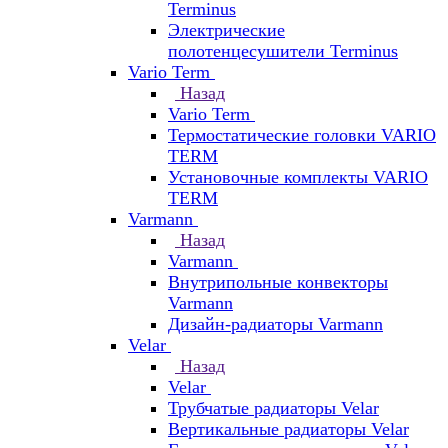
Terminus
Электрические
полотенцесушители Terminus
Vario Term
Назад
Vario Term
Термостатические головки VARIO
TERM
Установочные комплекты VARIO
TERM
Varmann
Назад
Varmann
Внутрипольные конвекторы
Varmann
Дизайн-радиаторы Varmann
Velar
Назад
Velar
Трубчатые радиаторы Velar
Вертикальные радиаторы Velar