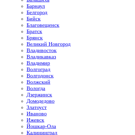
Барнаул
Белгород
Бийск
Благовещенск
Братск
Брянск
Великий Новгород
Владивосток
Владикавказ
Владимир
Волгоград
Волгодонск
Волжский
Вологда
Дзержинск
Домодедово
Златоуст
Иваново
Ижевск
Йошкар-Ола
Калининград