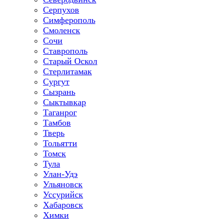
Серпухов
Симферополь
Смоленск
Сочи
Ставрополь
Старый Оскол
Стерлитамак
Сургут
Сызрань
Сыктывкар
Таганрог
Тамбов
Тверь
Тольятти
Томск
Тула
Улан-Удэ
Ульяновск
Уссурийск
Хабаровск
Химки