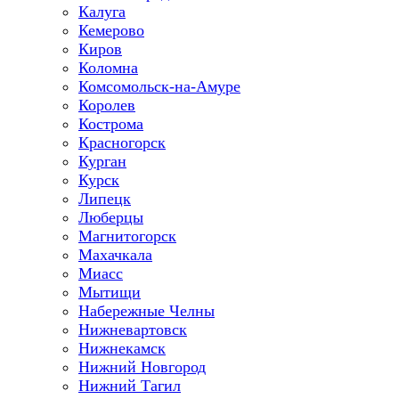
Калуга
Кемерово
Киров
Коломна
Комсомольск-на-Амуре
Королев
Кострома
Красногорск
Курган
Курск
Липецк
Люберцы
Магнитогорск
Махачкала
Миасс
Мытищи
Набережные Челны
Нижневартовск
Нижнекамск
Нижний Новгород
Нижний Тагил