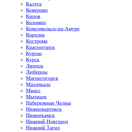
Калуга
Кемерово
Киров
Коломна
Комсомольск-на-Амуре
Королев
Кострома
Красногорск
Курган
Курск
Липецк
Люберцы
Магнитогорск
Махачкала
Миасс
Мытищи
Набережные Челны
Нижневартовск
Нижнекамск
Нижний Новгород
Нижний Тагил