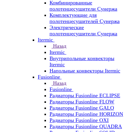
Комбинированные
полотенцесушители Сунержа
Комплектующие для
полотенцесушителей Сунержа
Электрические
полотенцесушители Сунержа
Itermic
Назад
Itermic
Внутрипольные конвекторы
Itermic
Напольные конвекторы Itermic
Fusionline
Назад
Fusionline
Радиаторы Fusionline ECLIPSE
Радиаторы Fusionline FLOW
Радиаторы Fusionline GALO
Радиаторы Fusionline HORIZON
Радиаторы Fusionline OXI
Радиаторы Fusionline QUADRA