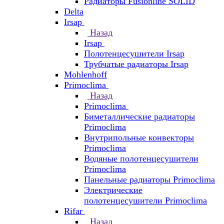
Радиаторы Fusionline SOLID
Delta
Irsap
Назад
Irsap
Полотенцесушители Irsap
Трубчатые радиаторы Irsap
Mohlenhoff
Primoclima
Назад
Primoclima
Биметаллические радиаторы
Primoclima
Внутрипольные конвекторы
Primoclima
Водяные полотенцесушители
Primoclima
Панельные радиаторы Primoclima
Электрические
полотенцесушители Primoclima
Rifar
Назад