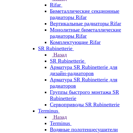
Rifar
Биметаллические секционные
радиаторы Rifar
Вертикальные радиаторы Rifar
Монолитные биметаллические
радиаторы Rifar
Комплектующие Rifar
SR Rubinetterie
Назад
SR Rubinetterie
Арматура SR Rubinetterie для
дизайн-радиаторов
Арматура SR Rubinetterie для
радиаторов
Группы быстрого монтажа SR
Rubinetterie
Сервоприводы SR Rubinetterie
Terminus
Назад
Terminus
Водяные полотенцесушители