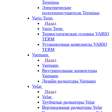
Terminus
Электрические
полотенцесушители Terminus
Vario Term
Назад
Vario Term
Термостатические головки VARIO
TERM
Установочные комплекты VARIO
TERM
Varmann
Назад
Varmann
Внутрипольные конвекторы
Varmann
Дизайн-радиаторы Varmann
Velar
Назад
Velar
Трубчатые радиаторы Velar
Вертикальные радиаторы Velar