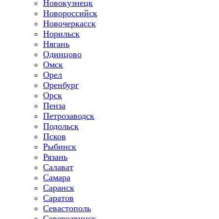
Новокузнецк
Новороссийск
Новочеркасск
Норильск
Нягань
Одинцово
Омск
Орел
Оренбург
Орск
Пенза
Петрозаводск
Подольск
Псков
Рыбинск
Рязань
Салават
Самара
Саранск
Саратов
Севастополь
Северодвинск