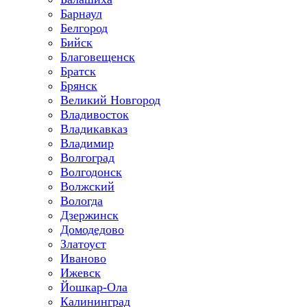
Барнаул
Белгород
Бийск
Благовещенск
Братск
Брянск
Великий Новгород
Владивосток
Владикавказ
Владимир
Волгоград
Волгодонск
Волжский
Вологда
Дзержинск
Домодедово
Златоуст
Иваново
Ижевск
Йошкар-Ола
Калининград