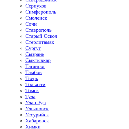
Серпухов
Симферополь
Смоленск
Сочи
Ставрополь
Старый Оскол
Стерлитамак
Сургут
Сызрань
Сыктывкар
Таганрог
Тамбов
Тверь
Тольятти
Томск
Тула
Улан-Удэ
Ульяновск
Уссурийск
Хабаровск
Химки