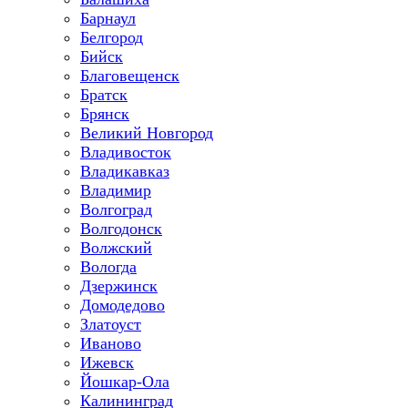
Барнаул
Белгород
Бийск
Благовещенск
Братск
Брянск
Великий Новгород
Владивосток
Владикавказ
Владимир
Волгоград
Волгодонск
Волжский
Вологда
Дзержинск
Домодедово
Златоуст
Иваново
Ижевск
Йошкар-Ола
Калининград