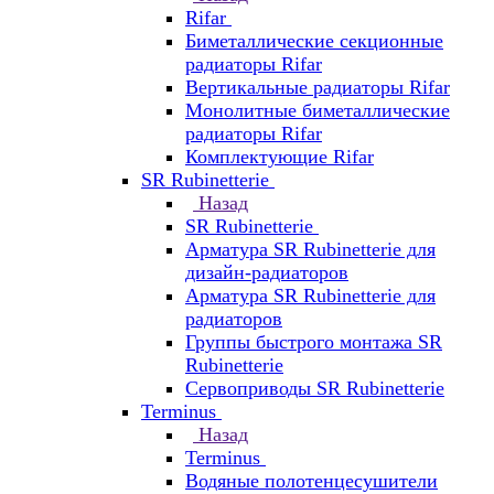
Rifar
Биметаллические секционные
радиаторы Rifar
Вертикальные радиаторы Rifar
Монолитные биметаллические
радиаторы Rifar
Комплектующие Rifar
SR Rubinetterie
Назад
SR Rubinetterie
Арматура SR Rubinetterie для
дизайн-радиаторов
Арматура SR Rubinetterie для
радиаторов
Группы быстрого монтажа SR
Rubinetterie
Сервоприводы SR Rubinetterie
Terminus
Назад
Terminus
Водяные полотенцесушители