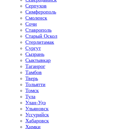
Серпухов
Симферополь
Смоленск
Сочи
Ставрополь
Старый Оскол
Стерлитамак
Сургут
Сызрань
Сыктывкар
Таганрог
Тамбов
Тверь
Тольятти
Томск
Тула
Улан-Удэ
Ульяновск
Уссурийск
Хабаровск
Химки