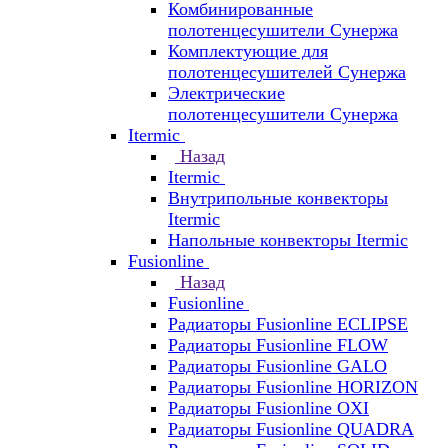
Комбинированные
полотенцесушители Сунержа
Комплектующие для
полотенцесушителей Сунержа
Электрические
полотенцесушители Сунержа
Itermic
Назад
Itermic
Внутрипольные конвекторы
Itermic
Напольные конвекторы Itermic
Fusionline
Назад
Fusionline
Радиаторы Fusionline ECLIPSE
Радиаторы Fusionline FLOW
Радиаторы Fusionline GALO
Радиаторы Fusionline HORIZON
Радиаторы Fusionline OXI
Радиаторы Fusionline QUADRA