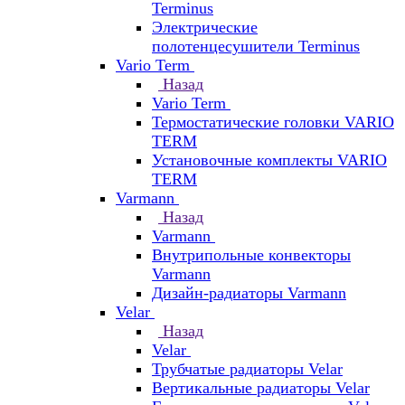
Terminus
Электрические
полотенцесушители Terminus
Vario Term
Назад
Vario Term
Термостатические головки VARIO
TERM
Установочные комплекты VARIO
TERM
Varmann
Назад
Varmann
Внутрипольные конвекторы
Varmann
Дизайн-радиаторы Varmann
Velar
Назад
Velar
Трубчатые радиаторы Velar
Вертикальные радиаторы Velar