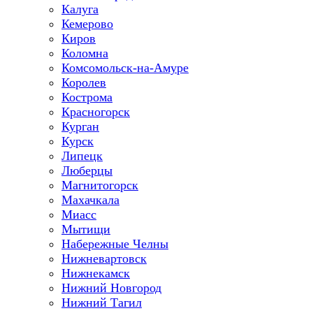
Калуга
Кемерово
Киров
Коломна
Комсомольск-на-Амуре
Королев
Кострома
Красногорск
Курган
Курск
Липецк
Люберцы
Магнитогорск
Махачкала
Миасс
Мытищи
Набережные Челны
Нижневартовск
Нижнекамск
Нижний Новгород
Нижний Тагил