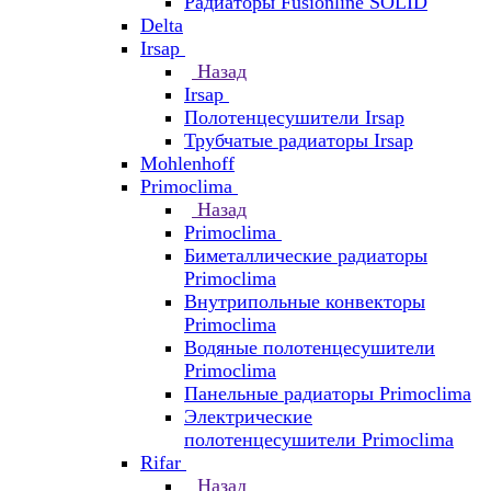
Радиаторы Fusionline SOLID
Delta
Irsap
Назад
Irsap
Полотенцесушители Irsap
Трубчатые радиаторы Irsap
Mohlenhoff
Primoclima
Назад
Primoclima
Биметаллические радиаторы
Primoclima
Внутрипольные конвекторы
Primoclima
Водяные полотенцесушители
Primoclima
Панельные радиаторы Primoclima
Электрические
полотенцесушители Primoclima
Rifar
Назад