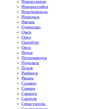
Новокузнецк
Новороссийск
Новочеркасск
Норильск
Нягань
Одинцово
Омск
Орел
Оренбург
Орск
Пенза
Петрозаводск
Подольск
Псков
Рыбинск
Рязань
Салават
Самара
Саранск
Саратов
Севастополь
Северодвинск