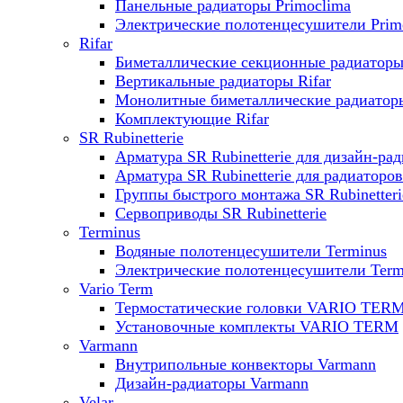
Панельные радиаторы Primoclima
Электрические полотенцесушители Prim
Rifar
Биметаллические секционные радиаторы 
Вертикальные радиаторы Rifar
Монолитные биметаллические радиаторы
Комплектующие Rifar
SR Rubinetterie
Арматура SR Rubinetterie для дизайн-ра
Арматура SR Rubinetterie для радиаторов
Группы быстрого монтажа SR Rubinetteri
Сервоприводы SR Rubinetterie
Terminus
Водяные полотенцесушители Terminus
Электрические полотенцесушители Term
Vario Term
Термостатические головки VARIO TER
Установочные комплекты VARIO TERM
Varmann
Внутрипольные конвекторы Varmann
Дизайн-радиаторы Varmann
Velar