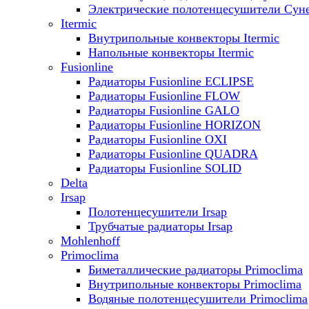
Электрические полотенцесушители Сун
Itermic
Внутрипольные конвекторы Itermic
Напольные конвекторы Itermic
Fusionline
Радиаторы Fusionline ECLIPSE
Радиаторы Fusionline FLOW
Радиаторы Fusionline GALO
Радиаторы Fusionline HORIZON
Радиаторы Fusionline OXI
Радиаторы Fusionline QUADRA
Радиаторы Fusionline SOLID
Delta
Irsap
Полотенцесушители Irsap
Трубчатые радиаторы Irsap
Mohlenhoff
Primoclima
Биметаллические радиаторы Primoclima
Внутрипольные конвекторы Primoclima
Водяные полотенцесушители Primoclima