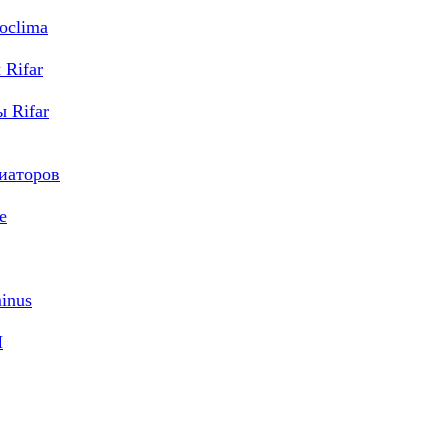
oclima
Rifar
 Rifar
диаторов
e
inus
M