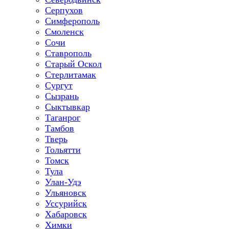
Серпухов
Симферополь
Смоленск
Сочи
Ставрополь
Старый Оскол
Стерлитамак
Сургут
Сызрань
Сыктывкар
Таганрог
Тамбов
Тверь
Тольятти
Томск
Тула
Улан-Удэ
Ульяновск
Уссурийск
Хабаровск
Химки