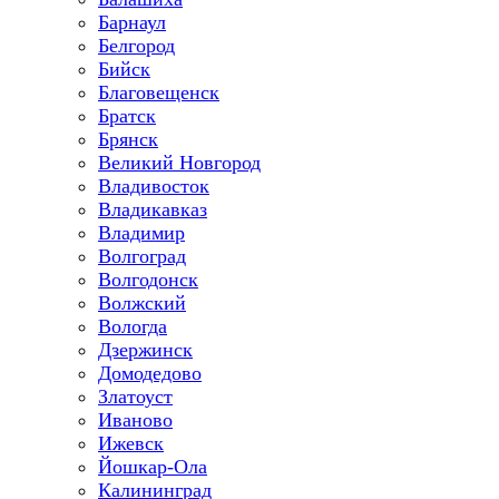
Барнаул
Белгород
Бийск
Благовещенск
Братск
Брянск
Великий Новгород
Владивосток
Владикавказ
Владимир
Волгоград
Волгодонск
Волжский
Вологда
Дзержинск
Домодедово
Златоуст
Иваново
Ижевск
Йошкар-Ола
Калининград