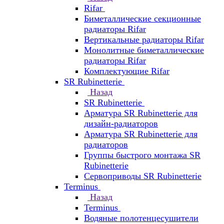
Rifar
Биметаллические секционные
радиаторы Rifar
Вертикальные радиаторы Rifar
Монолитные биметаллические
радиаторы Rifar
Комплектующие Rifar
SR Rubinetterie
Назад
SR Rubinetterie
Арматура SR Rubinetterie для
дизайн-радиаторов
Арматура SR Rubinetterie для
радиаторов
Группы быстрого монтажа SR
Rubinetterie
Сервоприводы SR Rubinetterie
Terminus
Назад
Terminus
Водяные полотенцесушители