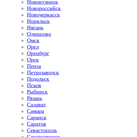
Новокузнецк
Новороссийск
Новочеркасск
Норильск
Нягань
Одинцово
Омск
Орел
Оренбург
Орск
Пенза
Петрозаводск
Подольск
Псков
Рыбинск
Рязань
Салават
Самара
Саранск
Саратов
Севастополь
Северодвинск