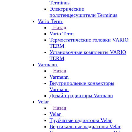
Terminus
Электрические
полотенцесушители Terminus
Vario Term
Назад
Vario Term
Термостатические головки VARIO
TERM
Установочные комплекты VARIO
TERM
Varmann
Назад
Varmann
Внутрипольные конвекторы
Varmann
Дизайн-радиаторы Varmann
Velar
Назад
Velar
Трубчатые радиаторы Velar
Вертикальные радиаторы Velar