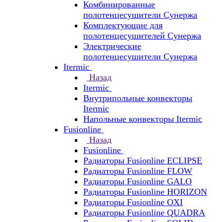
Комбинированные
полотенцесушители Сунержа
Комплектующие для
полотенцесушителей Сунержа
Электрические
полотенцесушители Сунержа
Itermic
Назад
Itermic
Внутрипольные конвекторы
Itermic
Напольные конвекторы Itermic
Fusionline
Назад
Fusionline
Радиаторы Fusionline ECLIPSE
Радиаторы Fusionline FLOW
Радиаторы Fusionline GALO
Радиаторы Fusionline HORIZON
Радиаторы Fusionline OXI
Радиаторы Fusionline QUADRA