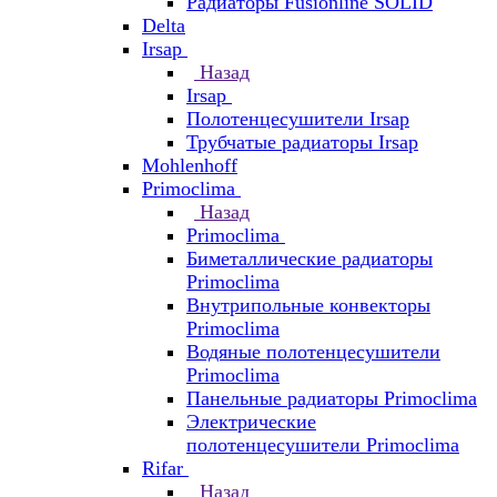
Радиаторы Fusionline SOLID
Delta
Irsap
Назад
Irsap
Полотенцесушители Irsap
Трубчатые радиаторы Irsap
Mohlenhoff
Primoclima
Назад
Primoclima
Биметаллические радиаторы
Primoclima
Внутрипольные конвекторы
Primoclima
Водяные полотенцесушители
Primoclima
Панельные радиаторы Primoclima
Электрические
полотенцесушители Primoclima
Rifar
Назад