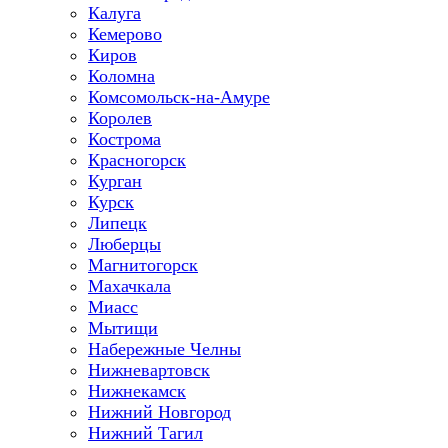
Калуга
Кемерово
Киров
Коломна
Комсомольск-на-Амуре
Королев
Кострома
Красногорск
Курган
Курск
Липецк
Люберцы
Магнитогорск
Махачкала
Миасс
Мытищи
Набережные Челны
Нижневартовск
Нижнекамск
Нижний Новгород
Нижний Тагил