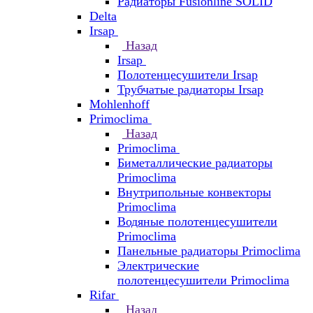
Радиаторы Fusionline SOLID
Delta
Irsap
Назад
Irsap
Полотенцесушители Irsap
Трубчатые радиаторы Irsap
Mohlenhoff
Primoclima
Назад
Primoclima
Биметаллические радиаторы
Primoclima
Внутрипольные конвекторы
Primoclima
Водяные полотенцесушители
Primoclima
Панельные радиаторы Primoclima
Электрические
полотенцесушители Primoclima
Rifar
Назад