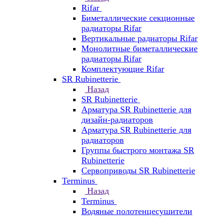
Rifar
Биметаллические секционные
радиаторы Rifar
Вертикальные радиаторы Rifar
Монолитные биметаллические
радиаторы Rifar
Комплектующие Rifar
SR Rubinetterie
Назад
SR Rubinetterie
Арматура SR Rubinetterie для
дизайн-радиаторов
Арматура SR Rubinetterie для
радиаторов
Группы быстрого монтажа SR
Rubinetterie
Сервоприводы SR Rubinetterie
Terminus
Назад
Terminus
Водяные полотенцесушители