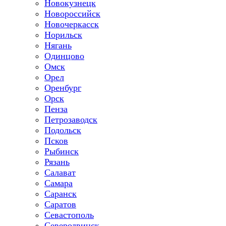
Новокузнецк
Новороссийск
Новочеркасск
Норильск
Нягань
Одинцово
Омск
Орел
Оренбург
Орск
Пенза
Петрозаводск
Подольск
Псков
Рыбинск
Рязань
Салават
Самара
Саранск
Саратов
Севастополь
Северодвинск