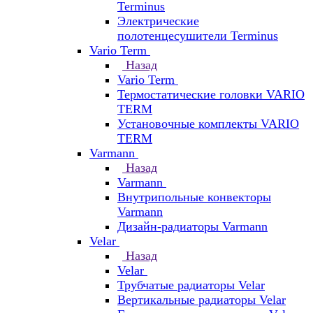
Terminus
Электрические
полотенцесушители Terminus
Vario Term
Назад
Vario Term
Термостатические головки VARIO
TERM
Установочные комплекты VARIO
TERM
Varmann
Назад
Varmann
Внутрипольные конвекторы
Varmann
Дизайн-радиаторы Varmann
Velar
Назад
Velar
Трубчатые радиаторы Velar
Вертикальные радиаторы Velar