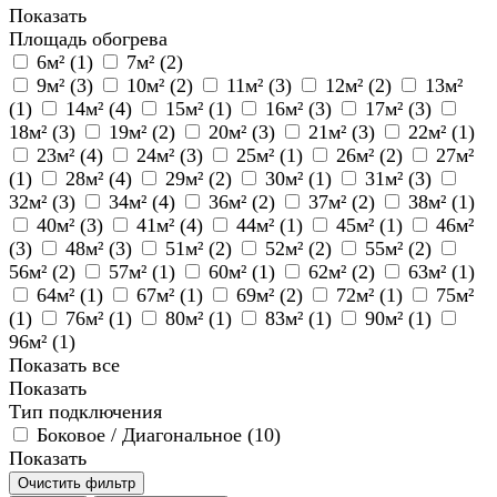
Показать
Площадь обогрева
6м² (
1
)
7м² (
2
)
9м² (
3
)
10м² (
2
)
11м² (
3
)
12м² (
2
)
13м²
(
1
)
14м² (
4
)
15м² (
1
)
16м² (
3
)
17м² (
3
)
18м² (
3
)
19м² (
2
)
20м² (
3
)
21м² (
3
)
22м² (
1
)
23м² (
4
)
24м² (
3
)
25м² (
1
)
26м² (
2
)
27м²
(
1
)
28м² (
4
)
29м² (
2
)
30м² (
1
)
31м² (
3
)
32м² (
3
)
34м² (
4
)
36м² (
2
)
37м² (
2
)
38м² (
1
)
40м² (
3
)
41м² (
4
)
44м² (
1
)
45м² (
1
)
46м²
(
3
)
48м² (
3
)
51м² (
2
)
52м² (
2
)
55м² (
2
)
56м² (
2
)
57м² (
1
)
60м² (
1
)
62м² (
2
)
63м² (
1
)
64м² (
1
)
67м² (
1
)
69м² (
2
)
72м² (
1
)
75м²
(
1
)
76м² (
1
)
80м² (
1
)
83м² (
1
)
90м² (
1
)
96м² (
1
)
Показать все
Показать
Тип подключения
Боковое / Диагональное (
10
)
Показать
Очистить фильтр