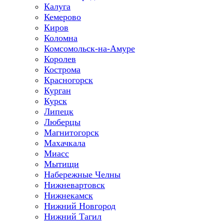
Калуга
Кемерово
Киров
Коломна
Комсомольск-на-Амуре
Королев
Кострома
Красногорск
Курган
Курск
Липецк
Люберцы
Магнитогорск
Махачкала
Миасс
Мытищи
Набережные Челны
Нижневартовск
Нижнекамск
Нижний Новгород
Нижний Тагил