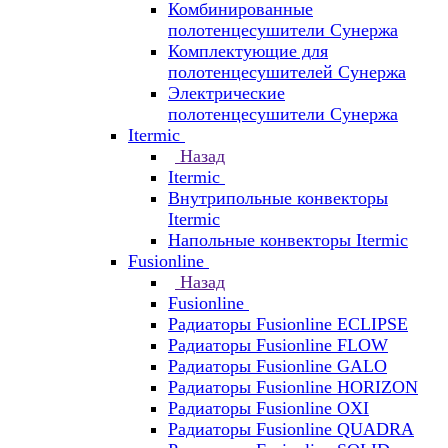
Комбинированные
полотенцесушители Сунержа
Комплектующие для
полотенцесушителей Сунержа
Электрические
полотенцесушители Сунержа
Itermic
Назад
Itermic
Внутрипольные конвекторы
Itermic
Напольные конвекторы Itermic
Fusionline
Назад
Fusionline
Радиаторы Fusionline ECLIPSE
Радиаторы Fusionline FLOW
Радиаторы Fusionline GALO
Радиаторы Fusionline HORIZON
Радиаторы Fusionline OXI
Радиаторы Fusionline QUADRA