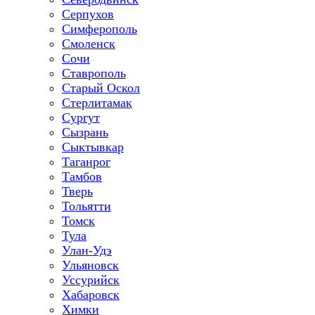
Серпухов
Симферополь
Смоленск
Сочи
Ставрополь
Старый Оскол
Стерлитамак
Сургут
Сызрань
Сыктывкар
Таганрог
Тамбов
Тверь
Тольятти
Томск
Тула
Улан-Удэ
Ульяновск
Уссурийск
Хабаровск
Химки