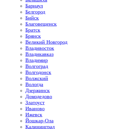
Барнаул
Белгород
Бийск
Благовещенск
Братск
Брянск
Великий Новгород
Владивосток
Владикавказ
Владимир
Волгоград
Волгодонск
Волжский
Вологда
Дзержинск
Домодедово
Златоуст
Иваново
Ижевск
Йошкар-Ола
Калининград