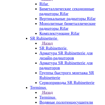
Rifar
Биметаллические секционные
радиаторы Rifar
Вертикальные радиаторы Rifar
Монолитные биметаллические
радиаторы Rifar
Комплектующие Rifar
SR Rubinetterie
Назад
SR Rubinetterie
Арматура SR Rubinetterie для
дизайн-радиаторов
Арматура SR Rubinetterie для
радиаторов
Группы быстрого монтажа SR
Rubinetterie
Сервоприводы SR Rubinetterie
Terminus
Назад
Terminus
Водяные полотенцесушители