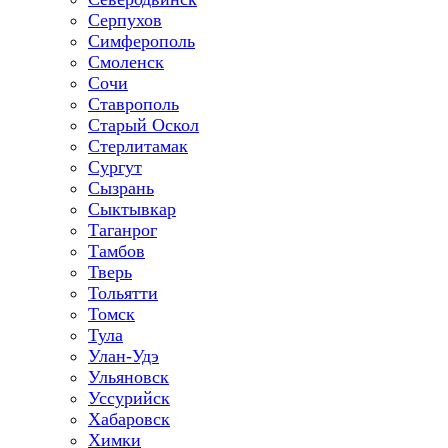
Серпухов
Симферополь
Смоленск
Сочи
Ставрополь
Старый Оскол
Стерлитамак
Сургут
Сызрань
Сыктывкар
Таганрог
Тамбов
Тверь
Тольятти
Томск
Тула
Улан-Удэ
Ульяновск
Уссурийск
Хабаровск
Химки