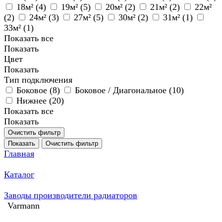
18м² (
4
)
19м² (
5
)
20м² (
2
)
21м² (
2
)
22м²
(
2
)
24м² (
3
)
27м² (
5
)
30м² (
2
)
31м² (
1
)
33м² (
1
)
Показать все
Показать
Цвет
Показать
Тип подключения
Боковое (
8
)
Боковое / Диагональное (
10
)
Нижнее (
20
)
Показать все
Показать
Очистить фильтр
Показать
Очистить фильтр
Главная
Каталог
Заводы производители радиаторов
Varmann