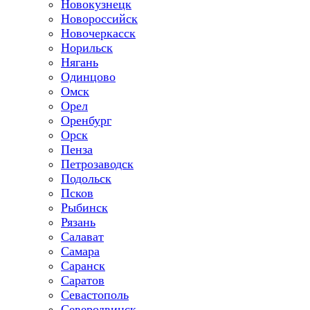
Новокузнецк
Новороссийск
Новочеркасск
Норильск
Нягань
Одинцово
Омск
Орел
Оренбург
Орск
Пенза
Петрозаводск
Подольск
Псков
Рыбинск
Рязань
Салават
Самара
Саранск
Саратов
Севастополь
Северодвинск