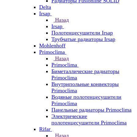
Радиаторы Fusionline SOLID
Delta
Irsap
Назад
Irsap
Полотенцесушители Irsap
Трубчатые радиаторы Irsap
Mohlenhoff
Primoclima
Назад
Primoclima
Биметаллические радиаторы
Primoclima
Внутрипольные конвекторы
Primoclima
Водяные полотенцесушители
Primoclima
Панельные радиаторы Primoclima
Электрические
полотенцесушители Primoclima
Rifar
Назад