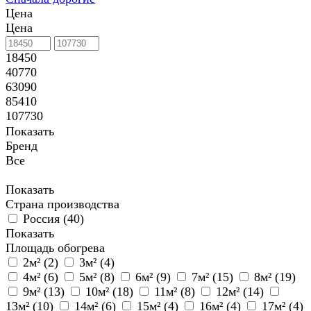
Цена
Цена
18450
40770
63090
85410
107730
Показать
Бренд
Все
Показать
Страна производства
Россия (
40
)
Показать
Площадь обогрева
2м² (
2
)
3м² (
4
)
4м² (
6
)
5м² (
8
)
6м² (
9
)
7м² (
15
)
8м² (
19
)
9м² (
13
)
10м² (
18
)
11м² (
8
)
12м² (
14
)
13м² (
10
)
14м² (
6
)
15м² (
4
)
16м² (
4
)
17м² (
4
)