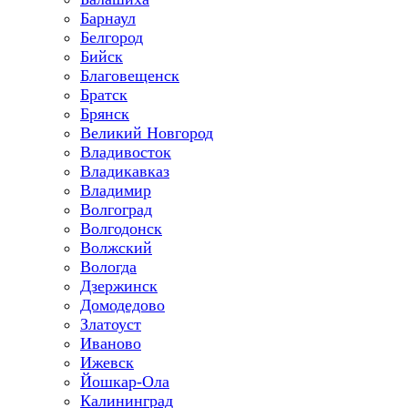
Барнаул
Белгород
Бийск
Благовещенск
Братск
Брянск
Великий Новгород
Владивосток
Владикавказ
Владимир
Волгоград
Волгодонск
Волжский
Вологда
Дзержинск
Домодедово
Златоуст
Иваново
Ижевск
Йошкар-Ола
Калининград