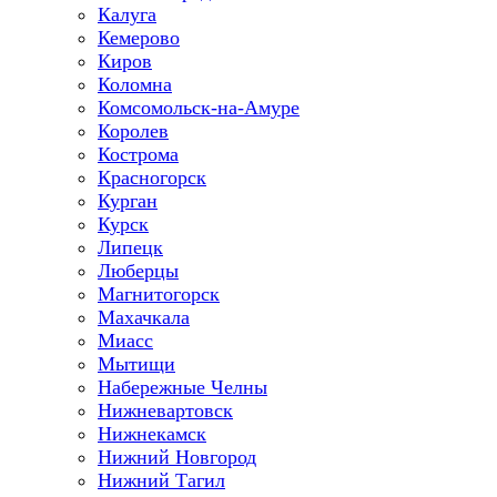
Калуга
Кемерово
Киров
Коломна
Комсомольск-на-Амуре
Королев
Кострома
Красногорск
Курган
Курск
Липецк
Люберцы
Магнитогорск
Махачкала
Миасс
Мытищи
Набережные Челны
Нижневартовск
Нижнекамск
Нижний Новгород
Нижний Тагил