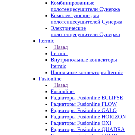
Комбинированные
полотенцесушители Сунержа
Комплектующие для
полотенцесушителей Сунержа
Электрические
полотенцесушители Сунержа
Itermic
Назад
Itermic
Внутрипольные конвекторы
Itermic
Напольные конвекторы Itermic
Fusionline
Назад
Fusionline
Радиаторы Fusionline ECLIPSE
Радиаторы Fusionline FLOW
Радиаторы Fusionline GALO
Радиаторы Fusionline HORIZON
Радиаторы Fusionline OXI
Радиаторы Fusionline QUADRA