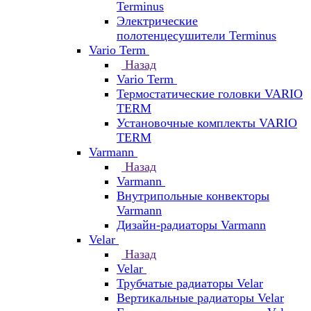
Terminus
Электрические
полотенцесушители Terminus
Vario Term
Назад
Vario Term
Термостатические головки VARIO
TERM
Установочные комплекты VARIO
TERM
Varmann
Назад
Varmann
Внутрипольные конвекторы
Varmann
Дизайн-радиаторы Varmann
Velar
Назад
Velar
Трубчатые радиаторы Velar
Вертикальные радиаторы Velar