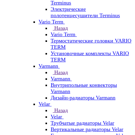
Terminus
Электрические
полотенцесушители Terminus
Vario Term
Назад
Vario Term
Термостатические головки VARIO
TERM
Установочные комплекты VARIO
TERM
Varmann
Назад
Varmann
Внутрипольные конвекторы
Varmann
Дизайн-радиаторы Varmann
Velar
Назад
Velar
Трубчатые радиаторы Velar
Вертикальные радиаторы Velar