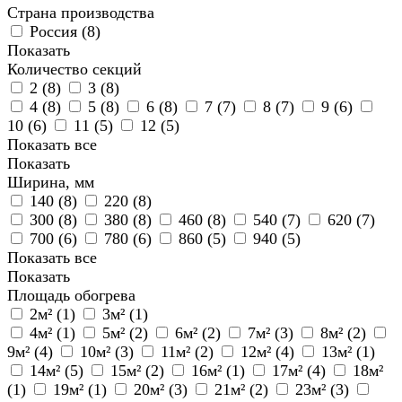
Страна производства
Россия (
8
)
Показать
Количество секций
2 (
8
)
3 (
8
)
4 (
8
)
5 (
8
)
6 (
8
)
7 (
7
)
8 (
7
)
9 (
6
)
10 (
6
)
11 (
5
)
12 (
5
)
Показать все
Показать
Ширина, мм
140 (
8
)
220 (
8
)
300 (
8
)
380 (
8
)
460 (
8
)
540 (
7
)
620 (
7
)
700 (
6
)
780 (
6
)
860 (
5
)
940 (
5
)
Показать все
Показать
Площадь обогрева
2м² (
1
)
3м² (
1
)
4м² (
1
)
5м² (
2
)
6м² (
2
)
7м² (
3
)
8м² (
2
)
9м² (
4
)
10м² (
3
)
11м² (
2
)
12м² (
4
)
13м² (
1
)
14м² (
5
)
15м² (
2
)
16м² (
1
)
17м² (
4
)
18м²
(
1
)
19м² (
1
)
20м² (
3
)
21м² (
2
)
23м² (
3
)