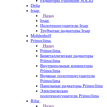
Радиаторы Fusionline SOLID
Delta
Irsap
Назад
Irsap
Полотенцесушители Irsap
Трубчатые радиаторы Irsap
Mohlenhoff
Primoclima
Назад
Primoclima
Биметаллические радиаторы
Primoclima
Внутрипольные конвекторы
Primoclima
Водяные полотенцесушители
Primoclima
Панельные радиаторы Primoclima
Электрические
полотенцесушители Primoclima
Rifar
Назад