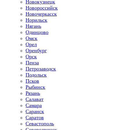
Новокузнецк
Новороссийск
Новочеркасск
Норильск
Нягань
Одинцово
Омск
Орел
Оренбург
Орск
Пенза
Петрозаводск
Подольск
Псков
Рыбинск
Рязань
Салават
Самара
Саранск
Саратов
Севастополь
Северодвинск