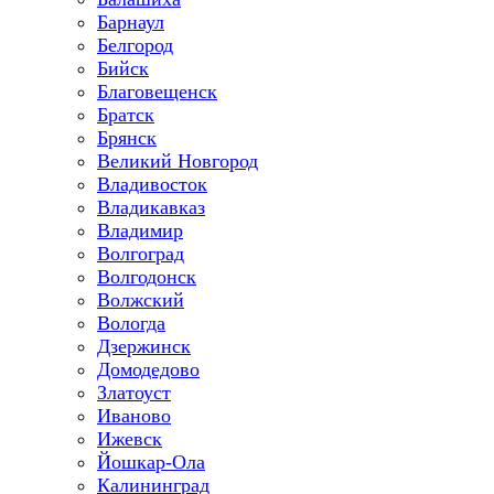
Барнаул
Белгород
Бийск
Благовещенск
Братск
Брянск
Великий Новгород
Владивосток
Владикавказ
Владимир
Волгоград
Волгодонск
Волжский
Вологда
Дзержинск
Домодедово
Златоуст
Иваново
Ижевск
Йошкар-Ола
Калининград