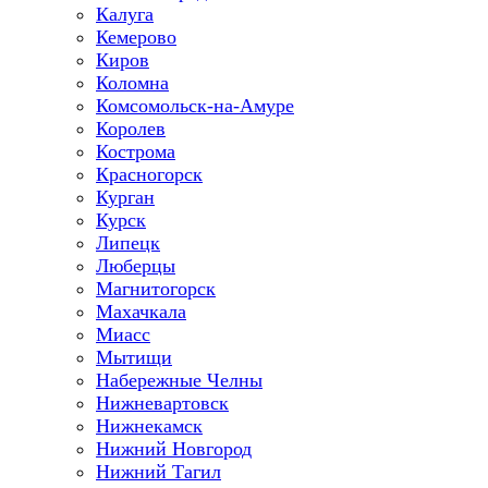
Калуга
Кемерово
Киров
Коломна
Комсомольск-на-Амуре
Королев
Кострома
Красногорск
Курган
Курск
Липецк
Люберцы
Магнитогорск
Махачкала
Миасс
Мытищи
Набережные Челны
Нижневартовск
Нижнекамск
Нижний Новгород
Нижний Тагил