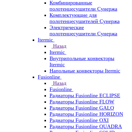
Комбинированные
полотенцесушители Сунержа
Комплектующие для
полотенцесушителей Сунержа
Электрические
полотенцесушители Сунержа
Itermic
Назад
Itermic
Внутрипольные конвекторы
Itermic
Напольные конвекторы Itermic
Fusionline
Назад
Fusionline
Радиаторы Fusionline ECLIPSE
Радиаторы Fusionline FLOW
Радиаторы Fusionline GALO
Радиаторы Fusionline HORIZON
Радиаторы Fusionline OXI
Радиаторы Fusionline QUADRA