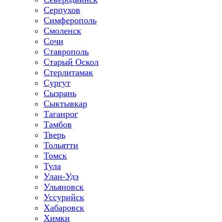
Серпухов
Симферополь
Смоленск
Сочи
Ставрополь
Старый Оскол
Стерлитамак
Сургут
Сызрань
Сыктывкар
Таганрог
Тамбов
Тверь
Тольятти
Томск
Тула
Улан-Удэ
Ульяновск
Уссурийск
Хабаровск
Химки