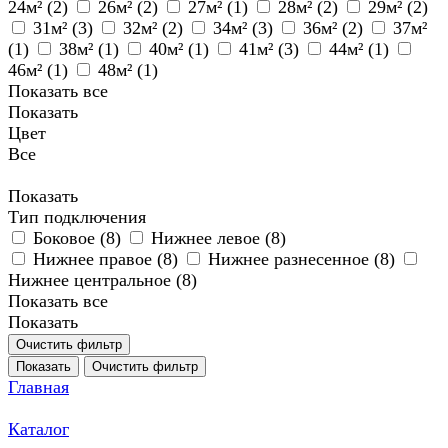
24м² (
2
)
26м² (
2
)
27м² (
1
)
28м² (
2
)
29м² (
2
)
31м² (
3
)
32м² (
2
)
34м² (
3
)
36м² (
2
)
37м²
(
1
)
38м² (
1
)
40м² (
1
)
41м² (
3
)
44м² (
1
)
46м² (
1
)
48м² (
1
)
Показать все
Показать
Цвет
Все
Показать
Тип подключения
Боковое (
8
)
Нижнее левое (
8
)
Нижнее правое (
8
)
Нижнее разнесенное (
8
)
Нижнее центральное (
8
)
Показать все
Показать
Очистить фильтр
Показать
Очистить фильтр
Главная
Каталог