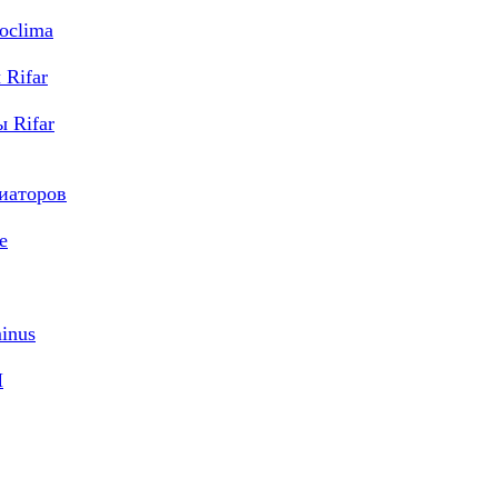
oclima
Rifar
 Rifar
диаторов
e
inus
M