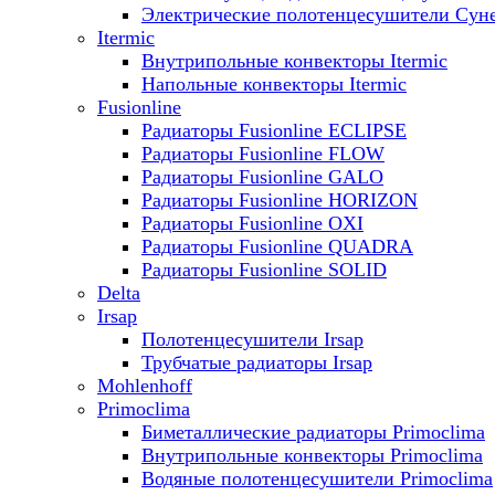
Электрические полотенцесушители Сун
Itermic
Внутрипольные конвекторы Itermic
Напольные конвекторы Itermic
Fusionline
Радиаторы Fusionline ECLIPSE
Радиаторы Fusionline FLOW
Радиаторы Fusionline GALO
Радиаторы Fusionline HORIZON
Радиаторы Fusionline OXI
Радиаторы Fusionline QUADRA
Радиаторы Fusionline SOLID
Delta
Irsap
Полотенцесушители Irsap
Трубчатые радиаторы Irsap
Mohlenhoff
Primoclima
Биметаллические радиаторы Primoclima
Внутрипольные конвекторы Primoclima
Водяные полотенцесушители Primoclima