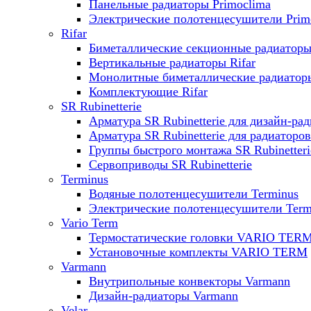
Панельные радиаторы Primoclima
Электрические полотенцесушители Prim
Rifar
Биметаллические секционные радиаторы 
Вертикальные радиаторы Rifar
Монолитные биметаллические радиаторы
Комплектующие Rifar
SR Rubinetterie
Арматура SR Rubinetterie для дизайн-ра
Арматура SR Rubinetterie для радиаторов
Группы быстрого монтажа SR Rubinetteri
Сервоприводы SR Rubinetterie
Terminus
Водяные полотенцесушители Terminus
Электрические полотенцесушители Term
Vario Term
Термостатические головки VARIO TER
Установочные комплекты VARIO TERM
Varmann
Внутрипольные конвекторы Varmann
Дизайн-радиаторы Varmann
Velar