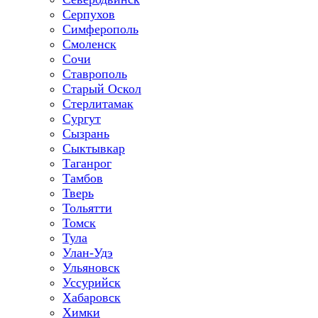
Серпухов
Симферополь
Смоленск
Сочи
Ставрополь
Старый Оскол
Стерлитамак
Сургут
Сызрань
Сыктывкар
Таганрог
Тамбов
Тверь
Тольятти
Томск
Тула
Улан-Удэ
Ульяновск
Уссурийск
Хабаровск
Химки