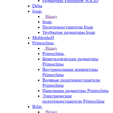
Радиаторы Fusionline SOLID
Delta
Irsap
Назад
Irsap
Полотенцесушители Irsap
Трубчатые радиаторы Irsap
Mohlenhoff
Primoclima
Назад
Primoclima
Биметаллические радиаторы
Primoclima
Внутрипольные конвекторы
Primoclima
Водяные полотенцесушители
Primoclima
Панельные радиаторы Primoclima
Электрические
полотенцесушители Primoclima
Rifar
Назад