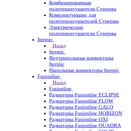
Комбинированные
полотенцесушители Сунержа
Комплектующие для
полотенцесушителей Сунержа
Электрические
полотенцесушители Сунержа
Itermic
Назад
Itermic
Внутрипольные конвекторы
Itermic
Напольные конвекторы Itermic
Fusionline
Назад
Fusionline
Радиаторы Fusionline ECLIPSE
Радиаторы Fusionline FLOW
Радиаторы Fusionline GALO
Радиаторы Fusionline HORIZON
Радиаторы Fusionline OXI
Радиаторы Fusionline QUADRA