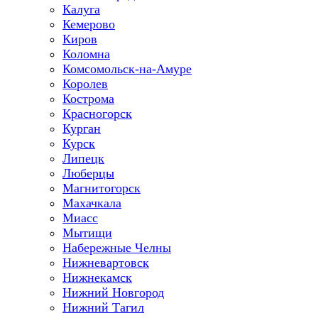
Калуга
Кемерово
Киров
Коломна
Комсомольск-на-Амуре
Королев
Кострома
Красногорск
Курган
Курск
Липецк
Люберцы
Магнитогорск
Махачкала
Миасс
Мытищи
Набережные Челны
Нижневартовск
Нижнекамск
Нижний Новгород
Нижний Тагил