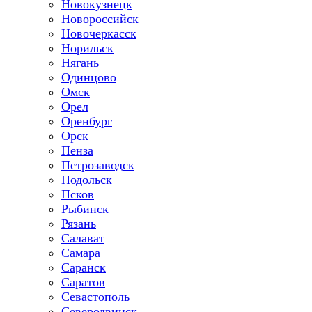
Новокузнецк
Новороссийск
Новочеркасск
Норильск
Нягань
Одинцово
Омск
Орел
Оренбург
Орск
Пенза
Петрозаводск
Подольск
Псков
Рыбинск
Рязань
Салават
Самара
Саранск
Саратов
Севастополь
Северодвинск