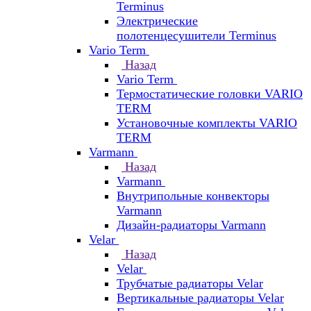
Terminus
Электрические
полотенцесушители Terminus
Vario Term
Назад
Vario Term
Термостатические головки VARIO
TERM
Установочные комплекты VARIO
TERM
Varmann
Назад
Varmann
Внутрипольные конвекторы
Varmann
Дизайн-радиаторы Varmann
Velar
Назад
Velar
Трубчатые радиаторы Velar
Вертикальные радиаторы Velar