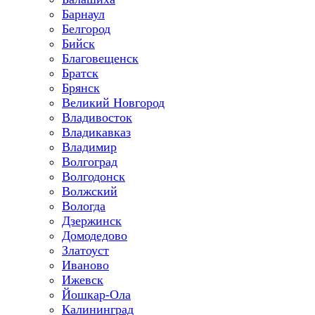
Барнаул
Белгород
Бийск
Благовещенск
Братск
Брянск
Великий Новгород
Владивосток
Владикавказ
Владимир
Волгоград
Волгодонск
Волжский
Вологда
Дзержинск
Домодедово
Златоуст
Иваново
Ижевск
Йошкар-Ола
Калининград