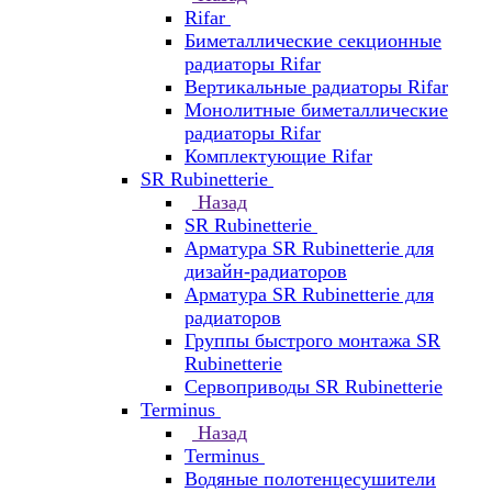
Rifar
Биметаллические секционные
радиаторы Rifar
Вертикальные радиаторы Rifar
Монолитные биметаллические
радиаторы Rifar
Комплектующие Rifar
SR Rubinetterie
Назад
SR Rubinetterie
Арматура SR Rubinetterie для
дизайн-радиаторов
Арматура SR Rubinetterie для
радиаторов
Группы быстрого монтажа SR
Rubinetterie
Сервоприводы SR Rubinetterie
Terminus
Назад
Terminus
Водяные полотенцесушители