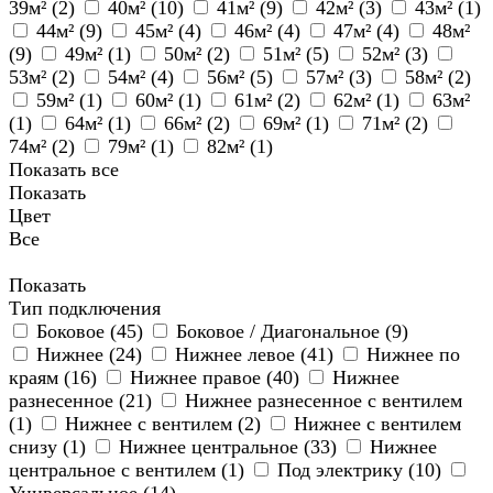
39м² (
2
)
40м² (
10
)
41м² (
9
)
42м² (
3
)
43м² (
1
)
44м² (
9
)
45м² (
4
)
46м² (
4
)
47м² (
4
)
48м²
(
9
)
49м² (
1
)
50м² (
2
)
51м² (
5
)
52м² (
3
)
53м² (
2
)
54м² (
4
)
56м² (
5
)
57м² (
3
)
58м² (
2
)
59м² (
1
)
60м² (
1
)
61м² (
2
)
62м² (
1
)
63м²
(
1
)
64м² (
1
)
66м² (
2
)
69м² (
1
)
71м² (
2
)
74м² (
2
)
79м² (
1
)
82м² (
1
)
Показать все
Показать
Цвет
Все
Показать
Тип подключения
Боковое (
45
)
Боковое / Диагональное (
9
)
Нижнее (
24
)
Нижнее левое (
41
)
Нижнее по
краям (
16
)
Нижнее правое (
40
)
Нижнее
разнесенное (
21
)
Нижнее разнесенное с вентилем
(
1
)
Нижнее с вентилем (
2
)
Нижнее с вентилем
снизу (
1
)
Нижнее центральное (
33
)
Нижнее
центральное с вентилем (
1
)
Под электрику (
10
)