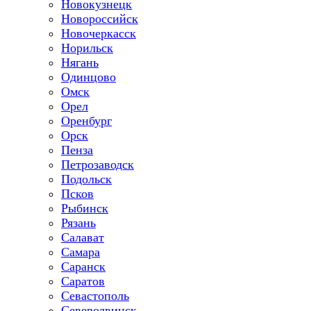
Новокузнецк
Новороссийск
Новочеркасск
Норильск
Нягань
Одинцово
Омск
Орел
Оренбург
Орск
Пенза
Петрозаводск
Подольск
Псков
Рыбинск
Рязань
Салават
Самара
Саранск
Саратов
Севастополь
Северодвинск