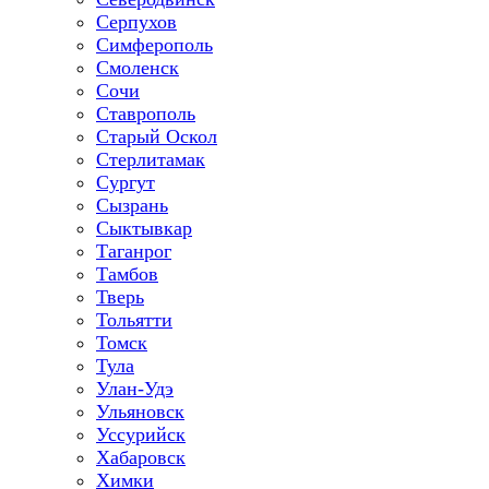
Серпухов
Симферополь
Смоленск
Сочи
Ставрополь
Старый Оскол
Стерлитамак
Сургут
Сызрань
Сыктывкар
Таганрог
Тамбов
Тверь
Тольятти
Томск
Тула
Улан-Удэ
Ульяновск
Уссурийск
Хабаровск
Химки