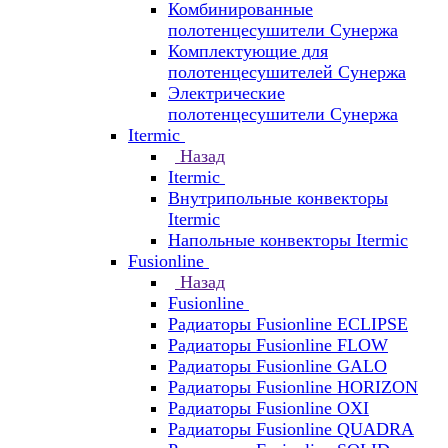
Комбинированные
полотенцесушители Сунержа
Комплектующие для
полотенцесушителей Сунержа
Электрические
полотенцесушители Сунержа
Itermic
Назад
Itermic
Внутрипольные конвекторы
Itermic
Напольные конвекторы Itermic
Fusionline
Назад
Fusionline
Радиаторы Fusionline ECLIPSE
Радиаторы Fusionline FLOW
Радиаторы Fusionline GALO
Радиаторы Fusionline HORIZON
Радиаторы Fusionline OXI
Радиаторы Fusionline QUADRA