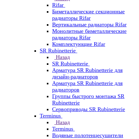
Rifar
Биметаллические секционные
радиаторы Rifar
Вертикальные радиаторы Rifar
Монолитные биметаллические
радиаторы Rifar
Комплектующие Rifar
SR Rubinetterie
Назад
SR Rubinetterie
Арматура SR Rubinetterie для
дизайн-радиаторов
Арматура SR Rubinetterie для
радиаторов
Группы быстрого монтажа SR
Rubinetterie
Сервоприводы SR Rubinetterie
Terminus
Назад
Terminus
Водяные полотенцесушители