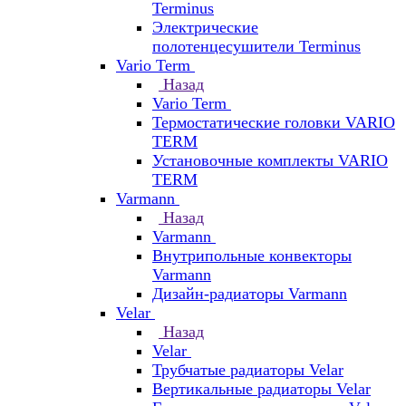
Terminus
Электрические
полотенцесушители Terminus
Vario Term
Назад
Vario Term
Термостатические головки VARIO
TERM
Установочные комплекты VARIO
TERM
Varmann
Назад
Varmann
Внутрипольные конвекторы
Varmann
Дизайн-радиаторы Varmann
Velar
Назад
Velar
Трубчатые радиаторы Velar
Вертикальные радиаторы Velar