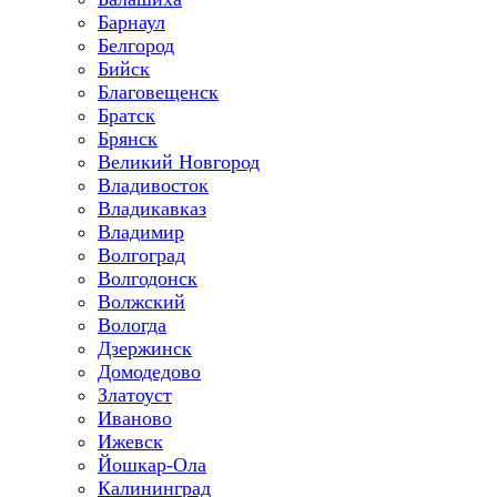
Барнаул
Белгород
Бийск
Благовещенск
Братск
Брянск
Великий Новгород
Владивосток
Владикавказ
Владимир
Волгоград
Волгодонск
Волжский
Вологда
Дзержинск
Домодедово
Златоуст
Иваново
Ижевск
Йошкар-Ола
Калининград