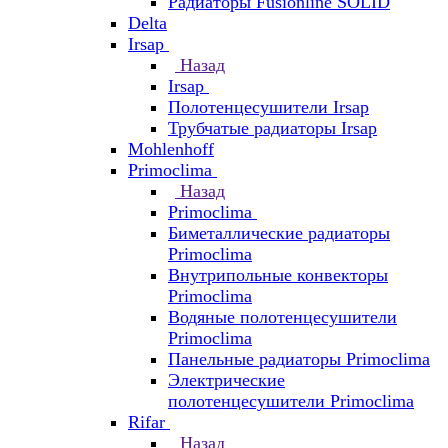
Радиаторы Fusionline SOLID
Delta
Irsap
Назад
Irsap
Полотенцесушители Irsap
Трубчатые радиаторы Irsap
Mohlenhoff
Primoclima
Назад
Primoclima
Биметаллические радиаторы
Primoclima
Внутрипольные конвекторы
Primoclima
Водяные полотенцесушители
Primoclima
Панельные радиаторы Primoclima
Электрические
полотенцесушители Primoclima
Rifar
Назад