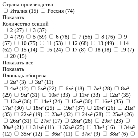
Страна производства
Италия (
15
)
Россия (
74
)
Показать
Количество секций
2 (
27
)
3 (
37
)
4 (
79
)
5 (
59
)
6 (
78
)
7 (
56
)
8 (
76
)
9
(
57
)
10 (
75
)
11 (
53
)
12 (
68
)
13 (
49
)
14
(
62
)
15 (
14
)
16 (
24
)
17 (
8
)
18 (
18
)
19 (
7
)
20 (
15
)
Показать все
Показать
Площадь обогрева
2м² (
3
)
3м² (
11
)
4м² (
12
)
5м² (
22
)
6м² (
18
)
7м² (
28
)
8м²
(
29
)
9м² (
31
)
10м² (
33
)
11м² (
33
)
12м² (
35
)
13м² (
36
)
14м² (
24
)
15м² (
30
)
16м² (
35
)
17м² (
30
)
18м² (
25
)
19м² (
37
)
20м² (
26
)
21м²
(
35
)
22м² (
19
)
23м² (
32
)
24м² (
28
)
25м² (
26
)
26м² (
31
)
27м² (
17
)
28м² (
28
)
29м² (
23
)
30м² (
21
)
31м² (
11
)
32м² (
25
)
33м² (
16
)
34м²
(
12
)
35м² (
12
)
36м² (
11
)
37м² (
9
)
38м² (
6
)