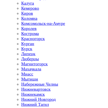
Калуга
Кемерово
Киров
Коломна
Комсомольск-на-Амуре
Королев
Кострома
Красногорск
Курган
Курск
Липецк
Люберцы
Магнитогорск
Махачкала
Миасс
Мытищи
Набережные Челны
Нижневартовск
Нижнекамск
Нижний Новгород
Нижний Тагил