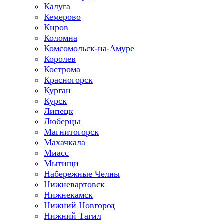
Калуга
Кемерово
Киров
Коломна
Комсомольск-на-Амуре
Королев
Кострома
Красногорск
Курган
Курск
Липецк
Люберцы
Магнитогорск
Махачкала
Миасс
Мытищи
Набережные Челны
Нижневартовск
Нижнекамск
Нижний Новгород
Нижний Тагил