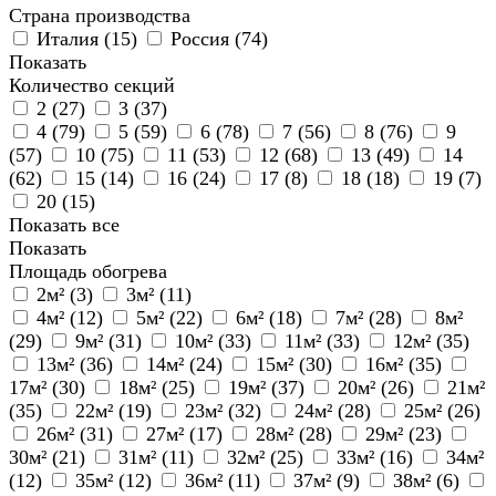
Страна производства
Италия (
15
)
Россия (
74
)
Показать
Количество секций
2 (
27
)
3 (
37
)
4 (
79
)
5 (
59
)
6 (
78
)
7 (
56
)
8 (
76
)
9
(
57
)
10 (
75
)
11 (
53
)
12 (
68
)
13 (
49
)
14
(
62
)
15 (
14
)
16 (
24
)
17 (
8
)
18 (
18
)
19 (
7
)
20 (
15
)
Показать все
Показать
Площадь обогрева
2м² (
3
)
3м² (
11
)
4м² (
12
)
5м² (
22
)
6м² (
18
)
7м² (
28
)
8м²
(
29
)
9м² (
31
)
10м² (
33
)
11м² (
33
)
12м² (
35
)
13м² (
36
)
14м² (
24
)
15м² (
30
)
16м² (
35
)
17м² (
30
)
18м² (
25
)
19м² (
37
)
20м² (
26
)
21м²
(
35
)
22м² (
19
)
23м² (
32
)
24м² (
28
)
25м² (
26
)
26м² (
31
)
27м² (
17
)
28м² (
28
)
29м² (
23
)
30м² (
21
)
31м² (
11
)
32м² (
25
)
33м² (
16
)
34м²
(
12
)
35м² (
12
)
36м² (
11
)
37м² (
9
)
38м² (
6
)