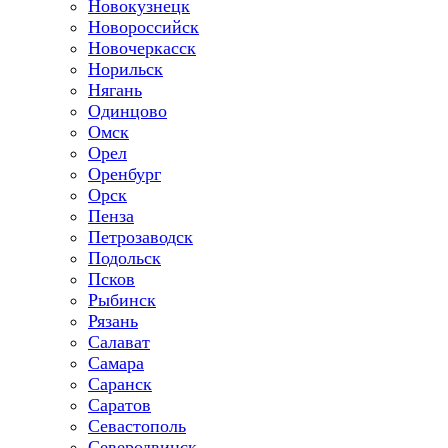
Новокузнецк
Новороссийск
Новочеркасск
Норильск
Нягань
Одинцово
Омск
Орел
Оренбург
Орск
Пенза
Петрозаводск
Подольск
Псков
Рыбинск
Рязань
Салават
Самара
Саранск
Саратов
Севастополь
Северодвинск