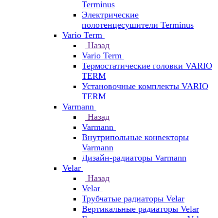
Terminus
Электрические
полотенцесушители Terminus
Vario Term
Назад
Vario Term
Термостатические головки VARIO
TERM
Установочные комплекты VARIO
TERM
Varmann
Назад
Varmann
Внутрипольные конвекторы
Varmann
Дизайн-радиаторы Varmann
Velar
Назад
Velar
Трубчатые радиаторы Velar
Вертикальные радиаторы Velar