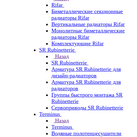
Rifar
Биметаллические секционные
радиаторы Rifar
Вертикальные радиаторы Rifar
Монолитные биметаллические
радиаторы Rifar
Комплектующие Rifar
SR Rubinetterie
Назад
SR Rubinetterie
Арматура SR Rubinetterie для
дизайн-радиаторов
Арматура SR Rubinetterie для
радиаторов
Группы быстрого монтажа SR
Rubinetterie
Сервоприводы SR Rubinetterie
Terminus
Назад
Terminus
Водяные полотенцесушители