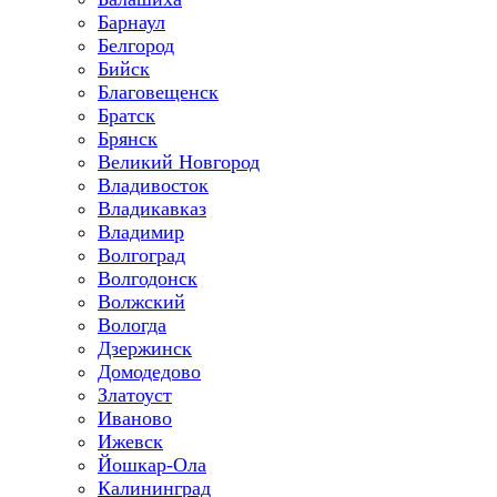
Барнаул
Белгород
Бийск
Благовещенск
Братск
Брянск
Великий Новгород
Владивосток
Владикавказ
Владимир
Волгоград
Волгодонск
Волжский
Вологда
Дзержинск
Домодедово
Златоуст
Иваново
Ижевск
Йошкар-Ола
Калининград