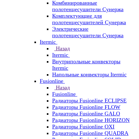
Комбинированные
полотенцесушители Сунержа
Комплектующие для
полотенцесушителей Сунержа
Электрические
полотенцесушители Сунержа
Itermic
Назад
Itermic
Внутрипольные конвекторы
Itermic
Напольные конвекторы Itermic
Fusionline
Назад
Fusionline
Радиаторы Fusionline ECLIPSE
Радиаторы Fusionline FLOW
Радиаторы Fusionline GALO
Радиаторы Fusionline HORIZON
Радиаторы Fusionline OXI
Радиаторы Fusionline QUADRA