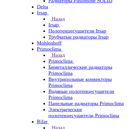
Радиаторы Fusionline SOLID
Delta
Irsap
Назад
Irsap
Полотенцесушители Irsap
Трубчатые радиаторы Irsap
Mohlenhoff
Primoclima
Назад
Primoclima
Биметаллические радиаторы
Primoclima
Внутрипольные конвекторы
Primoclima
Водяные полотенцесушители
Primoclima
Панельные радиаторы Primoclima
Электрические
полотенцесушители Primoclima
Rifar
Назад