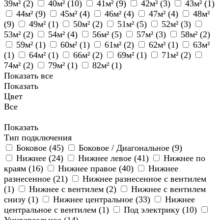
39м² (
2
)
40м² (
10
)
41м² (
9
)
42м² (
3
)
43м² (
1
)
44м² (
9
)
45м² (
4
)
46м² (
4
)
47м² (
4
)
48м²
(
9
)
49м² (
1
)
50м² (
2
)
51м² (
5
)
52м² (
3
)
53м² (
2
)
54м² (
4
)
56м² (
5
)
57м² (
3
)
58м² (
2
)
59м² (
1
)
60м² (
1
)
61м² (
2
)
62м² (
1
)
63м²
(
1
)
64м² (
1
)
66м² (
2
)
69м² (
1
)
71м² (
2
)
74м² (
2
)
79м² (
1
)
82м² (
1
)
Показать все
Показать
Цвет
Все
Показать
Тип подключения
Боковое (
45
)
Боковое / Диагональное (
9
)
Нижнее (
24
)
Нижнее левое (
41
)
Нижнее по
краям (
16
)
Нижнее правое (
40
)
Нижнее
разнесенное (
21
)
Нижнее разнесенное с вентилем
(
1
)
Нижнее с вентилем (
2
)
Нижнее с вентилем
снизу (
1
)
Нижнее центральное (
33
)
Нижнее
центральное с вентилем (
1
)
Под электрику (
10
)