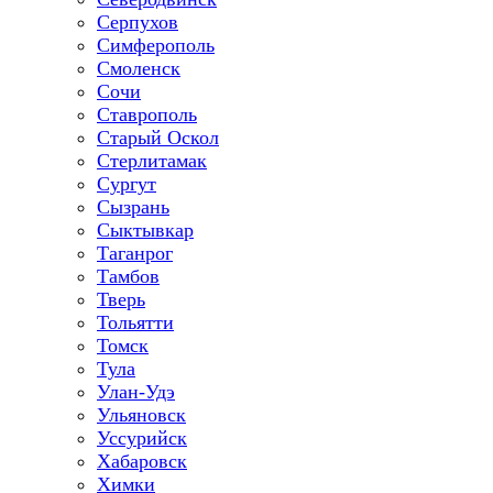
Серпухов
Симферополь
Смоленск
Сочи
Ставрополь
Старый Оскол
Стерлитамак
Сургут
Сызрань
Сыктывкар
Таганрог
Тамбов
Тверь
Тольятти
Томск
Тула
Улан-Удэ
Ульяновск
Уссурийск
Хабаровск
Химки